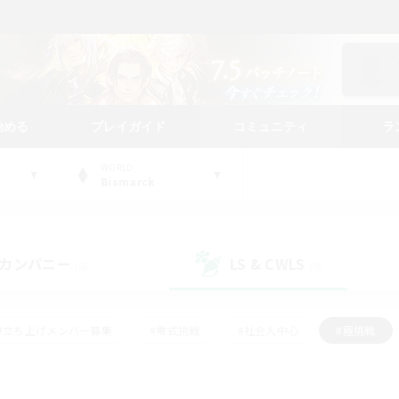
始める
プレイガイド
コミュニティ
ラ
WORLD
Bismarck
カンパニー
LS & CWLS
(0)
(0)
#立ち上げメンバー募集
#零式挑戦
#社会人中心
#極挑戦
#体験歓迎
#ロールプレイ
#ギャザラー中心
#クラフター中
て頑張る
#スクリーンショット撮影
#ミラプリ（ミラージュプリズム