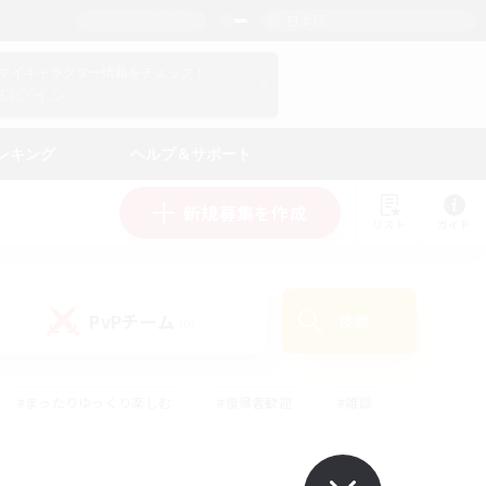
日本語
マイキャラクター情報をチェック！
ログイン
ンキング
ヘルプ＆サポート
新規募集を作成
リスト
ガイド
PvPチーム
検索
(0)
#まったりゆっくり楽しむ
#復帰者歓迎
#雑談
心
#演奏
#トレジャーハント
#ハウジング
）
#プレイヤー主催イベント