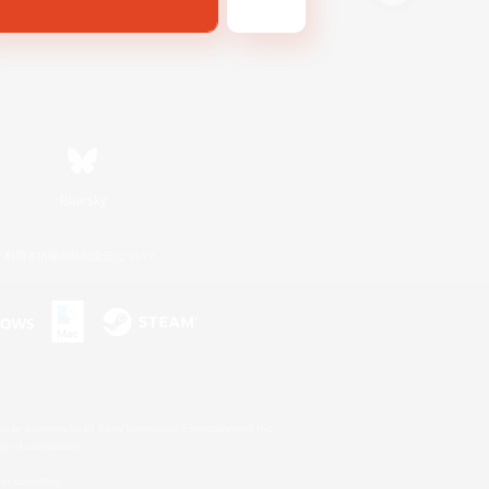
Bluesky
利用者情報の外部送信について
s or trademarks of Sony Interactive Entertainment Inc.
up of companies.
er countries.