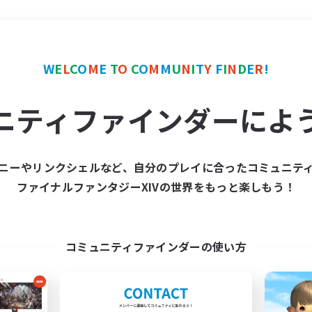
＃極挑戦
使用言語
W
E
L
C
O
M
E
T
O
C
O
M
M
U
N
I
T
Y
F
I
N
D
E
R
!
ニティファインダーによ
ニーやリンクシェルなど、自分のプレイに合ったコミュニテ
ファイナルファンタジーXIVの世界をもっと楽しもう！
募集数 0件
集が見つかりませんでし
コミュニティファインダーの使い方
条件を変えて検索してみるでっす！