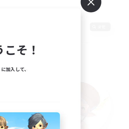
使用言語
変更
うこそ！
ィに加入して、
た。