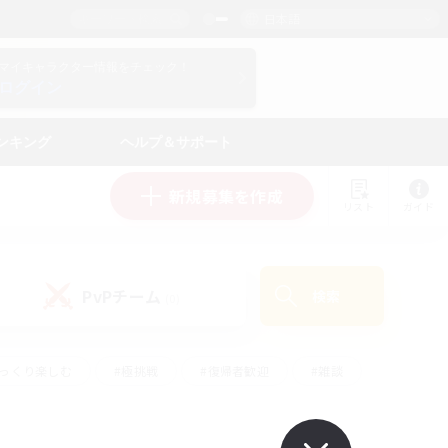
日本語
マイキャラクター情報をチェック！
ログイン
ンキング
ヘルプ＆サポート
新規募集を作成
リスト
ガイド
PvPチーム
検索
(0)
ゆっくり楽しむ
#極挑戦
#復帰者歓迎
#雑談
ルプレイ
#トレジャーハント
#レベリング
して頑張る
#プレイヤー主催イベント