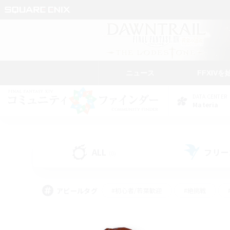
ニュース
FFXIVを
DATA CENTER
Materia
ALL
フリー
(0)
アピールタグ
#初心者/若葉歓迎
#絶挑戦
#モブハント
#学生中心
#なんでも楽しむ
#スクリーンショット撮影
#ハウジ