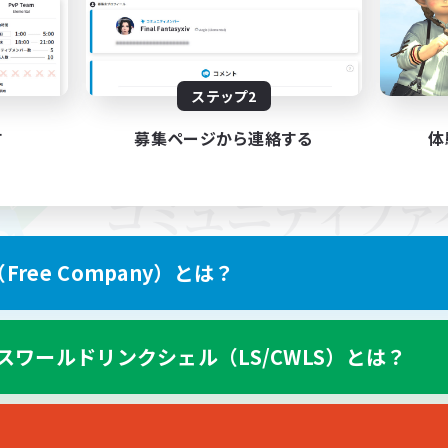
ステップ2
す
募集ページから連絡する
体
ree Company）とは？
スワールドリンクシェル（LS/CWLS）とは？
スマートフォン版へ