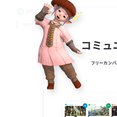
0件の募集が見つかりました！
指定なし
平日
週末
コミュ
フリーカンパ
募