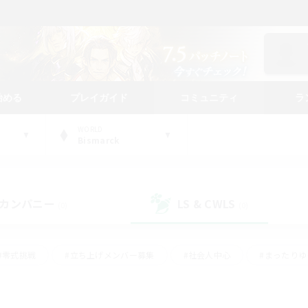
始める
プレイガイド
コミュニティ
ラ
WORLD
Bismarck
カンパニー
LS & CWLS
(0)
(0)
#零式挑戦
#立ち上げメンバー募集
#社会人中心
#まったり
#体験歓迎
#クラフター中心
#ギャザラー中心
#ロー
ング
#演奏
#ミラプリ（ミラージュプリズム）
#クリア目指