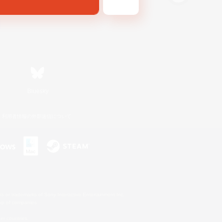
Bluesky
利用者情報の外部送信について
s or trademarks of Sony Interactive Entertainment Inc.
up of companies.
er countries.