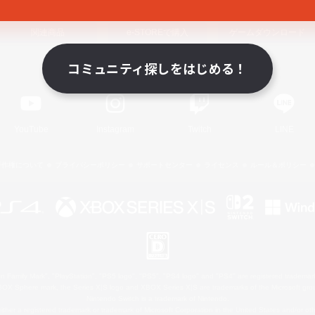
関連商品
e-STOREで購入
ゲームダウンロード
コミュニティ探しをはじめる！
Official Information
YouTube
Instagram
Twitch
LINE
著作権について
プライバシーポリシー
サポートセンター
ライセンス
ルール＆ポリシー
 Family Mark", "PlayStation", "PS5 logo", "PS5", "PS4 logo" and "PS4" are registered trademark
XBOX Sphere mark, the Series X|S logo and XBOX Series X|S are trademarks of the Microsoft gro
Nintendo Switch is a trademark of Nintendo.
ither a registered trademark or trademark of Microsoft Corporation in the United States and/or oth