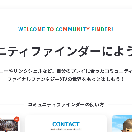
＃クリア目指して頑張る
W
E
L
C
O
M
E
T
O
C
O
M
M
U
N
I
T
Y
F
I
N
D
E
R
!
ニティファインダーによ
ニーやリンクシェルなど、自分のプレイに合ったコミュニテ
ファイナルファンタジーXIVの世界をもっと楽しもう！
募集数 0件
集が見つかりませんでし
コミュニティファインダーの使い方
条件を変えて検索してみるでっす！