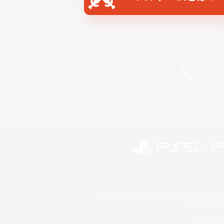
X
/
News
レーティング制度について
©2026 Sony Interactive Entertainment LLC."PlayStation
Microsoft, the 
Windows is e