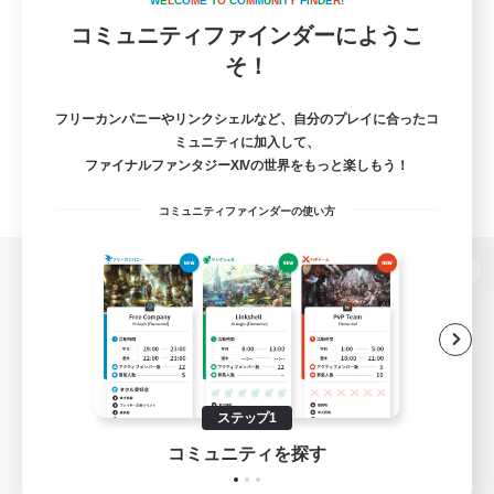
W
E
L
C
O
M
E
T
O
C
O
M
M
U
N
I
T
Y
F
I
N
D
E
R
!
コミュニティファインダーにようこ
そ！
フリーカンパニーやリンクシェルなど、自分のプレイに合ったコ
ミュニティに加入して、
ファイナルファンタジーXIVの世界をもっと楽しもう！
コミュニティファインダーの使い方
パソコン版へ
関連商品
e-STOREで購入
ステップ1
ゲームダウンロード
コミュニティを探す