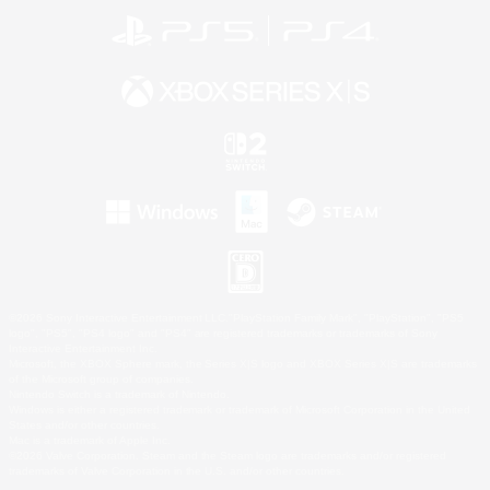
©2026 Sony Interactive Entertainment LLC."PlayStation Family Mark", "PlayStation", "PS5
logo", "PS5", "PS4 logo" and "PS4" are registered trademarks or trademarks of Sony
Interactive Entertainment Inc.
Microsoft, the XBOX Sphere mark, the Series X|S logo and XBOX Series X|S are trademarks
of the Microsoft group of companies.
Nintendo Switch is a trademark of Nintendo.
Windows is either a registered trademark or trademark of Microsoft Corporation in the United
States and/or other countries.
Mac is a trademark of Apple Inc.
©2026 Valve Corporation. Steam and the Steam logo are trademarks and/or registered
trademarks of Valve Corporation in the U.S. and/or other countries.