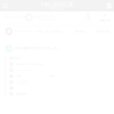
リスト
募集作成
#初心者/若葉歓迎
#絶挑戦
#零式挑戦
アピールタグ
0件の募集が見つかりました！
指定なし
Bismarck (Materia)
LS & CWLS
平日
週末
＃極挑戦
使用言語