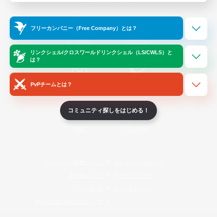
Official Information
フリーカンパニー（Free Company）とは？
/
X
News
YouTube
リンクシェル/クロスワールドリンクシェル（LS/CWLS）と
は？
PvPチームとは？
Instagram
Twitch
コミュニティ探しをはじめる！
LINE
Bluesky
レーティング制度について
プライバシーポリシー
著作権について
サポートセンター
ライセンス
ルール＆ポリシー
利用者情報の外部送信について