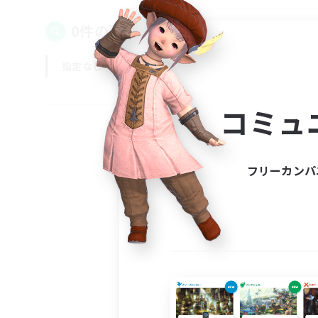
0件の募集が見つかりました！
指定なし
平日
週末
コミュ
フリーカンパ
募