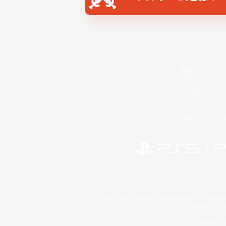
X
/
News
レーティング制度について
©2026 Sony Interactive Entertainment LLC."PlayStation
Microsoft, the 
Windows is e