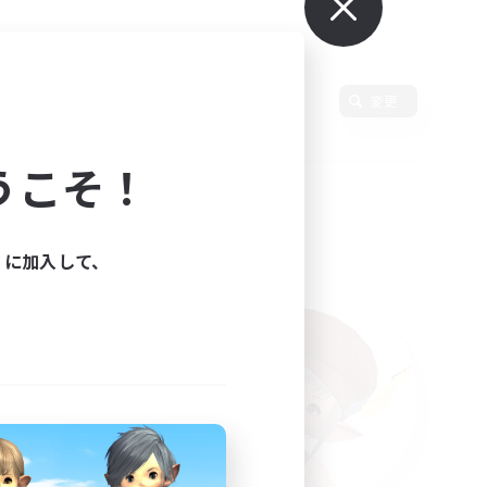
使用言語
変更
うこそ！
ィに加入して、
た。