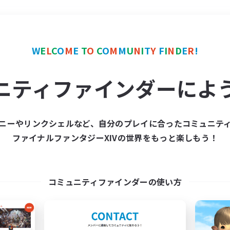
＃プレイヤー主催イベント
W
E
L
C
O
M
E
T
O
C
O
M
M
U
N
I
T
Y
F
I
N
D
E
R
!
ニティファインダーによ
ニーやリンクシェルなど、自分のプレイに合ったコミュニテ
ファイナルファンタジーXIVの世界をもっと楽しもう！
募集数 0件
集が見つかりませんでし
コミュニティファインダーの使い方
条件を変えて検索してみるでっす！