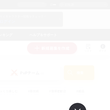
日本語
マイキャラクター情報をチェック！
ログイン
ンキング
ヘルプ＆サポート
新規募集を作成
リスト
ガイド
PvPチーム
検索
(0)
ゆっくり楽しむ
#極挑戦
#復帰者歓迎
#雑談
#ハウジング
#トレジャーハント
#レベリング
#プレイヤー主催イベント