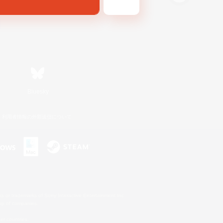
Bluesky
利用者情報の外部送信について
s or trademarks of Sony Interactive Entertainment Inc.
up of companies.
er countries.