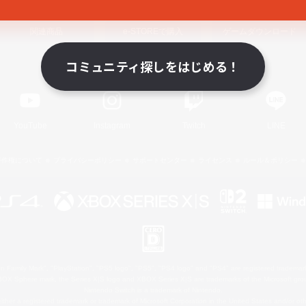
関連商品
e-STOREで購入
ゲームダウンロード
コミュニティ探しをはじめる！
Official Information
YouTube
Instagram
Twitch
LINE
著作権について
プライバシーポリシー
サポートセンター
ライセンス
ルール＆ポリシー
 Family Mark", "PlayStation", "PS5 logo", "PS5", "PS4 logo" and "PS4" are registered trademark
XBOX Sphere mark, the Series X|S logo and XBOX Series X|S are trademarks of the Microsoft gro
Nintendo Switch is a trademark of Nintendo.
ither a registered trademark or trademark of Microsoft Corporation in the United States and/or oth