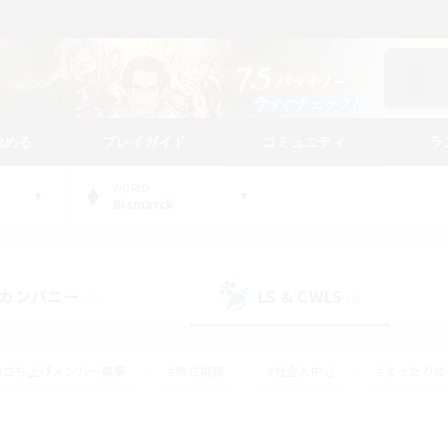
始める
プレイガイド
コミュニティ
ラ
WORLD
Bismarck
カンパニー
LS & CWLS
(0)
(0)
#立ち上げメンバー募集
#零式挑戦
#社会人中心
#まったり
体験歓迎
#クラフター中心
#ロールプレイ
#ギャザラー中心
ージュプリズム）
#スクリーンショット撮影
#クリア目指して頑張る