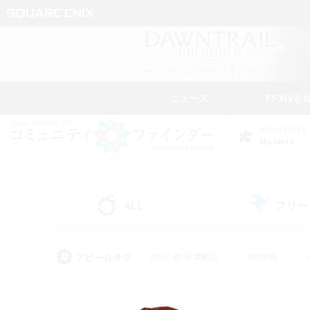
ニュース
FFXIVを
DATA CENTER
Materia
ALL
フリー
(0)
アピールタグ
#初心者/若葉歓迎
#絶挑戦
#学生中心
#なんでも楽しむ
#モブハント
#
#演奏
#ミラプリ（ミラ