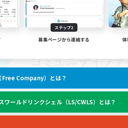
ステップ2
す
募集ページから連絡する
体
ree Company）とは？
スワールドリンクシェル（LS/CWLS）とは？
スマートフォン版へ