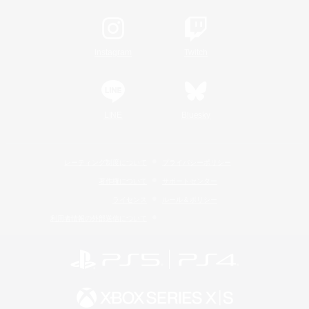
Instagram
Twitch
LINE
Bluesky
レーティング制度について
プライバシーポリシー
著作権について
サポートセンター
ライセンス
ルール＆ポリシー
利用者情報の外部送信について