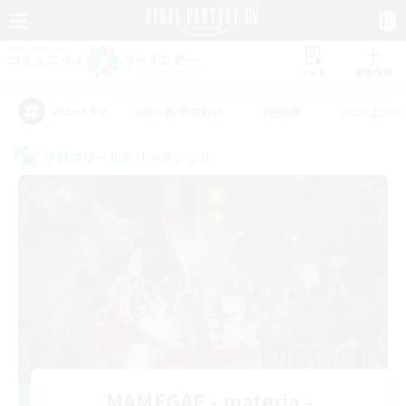
リスト
募集作成
#初心者/若葉歓迎
#絶挑戦
#立ち上げメ
アピールタグ
クロスワールドリンクシェル
MAMEGAE - materia -