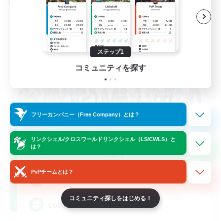
クロスワールドリンクシェル
ステップ1
コミュニティを探す
フリーカンパニー（Free Company）とは？
Rainbow Connection
リンクシェル/クロスワールドリンクシェル（LS/CWLS）と
は？
追加メンバー募集
Materia
PvPチームとは？
50
募集人数
コミュニティ探しをはじめる！
LGBTQIA+