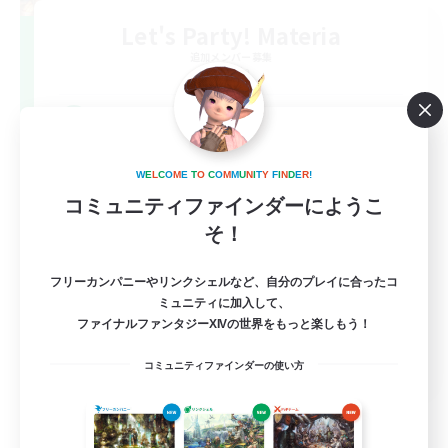
Let's Party! Materia
追加メンバー募集
Materia
999
募集人数
LetsPartyFFXIVDiscord
W
E
L
C
O
M
E
T
O
C
O
M
M
U
N
I
T
Y
F
I
N
D
E
R
!
コミュニティファインダーにようこ
そ！
フリーカンパニーやリンクシェルなど、自分のプレイに合ったコ
ミュニティに加入して、
ファイナルファンタジーXIVの世界をもっと楽しもう！
EN
コミュニティファインダーの使い方
詳細を見る
募集期間: 2026/08/24 まで