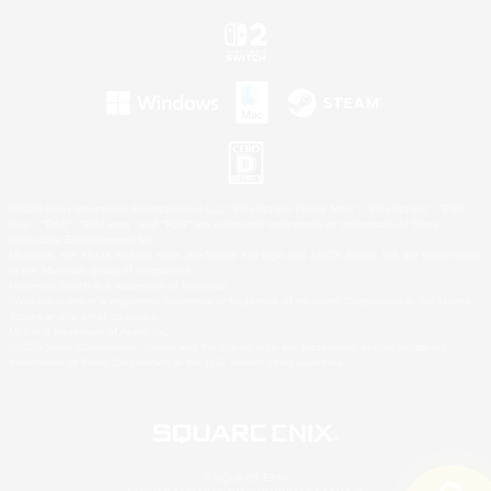
©2026 Sony Interactive Entertainment LLC."PlayStation Family Mark", "PlayStation", "PS5
logo", "PS5", "PS4 logo" and "PS4" are registered trademarks or trademarks of Sony
Interactive Entertainment Inc.
Microsoft, the XBOX Sphere mark, the Series X|S logo and XBOX Series X|S are trademarks
of the Microsoft group of companies.
Nintendo Switch is a trademark of Nintendo.
Windows is either a registered trademark or trademark of Microsoft Corporation in the United
States and/or other countries.
Mac is a trademark of Apple Inc.
©2026 Valve Corporation. Steam and the Steam logo are trademarks and/or registered
trademarks of Valve Corporation in the U.S. and/or other countries.
© SQUARE ENIX