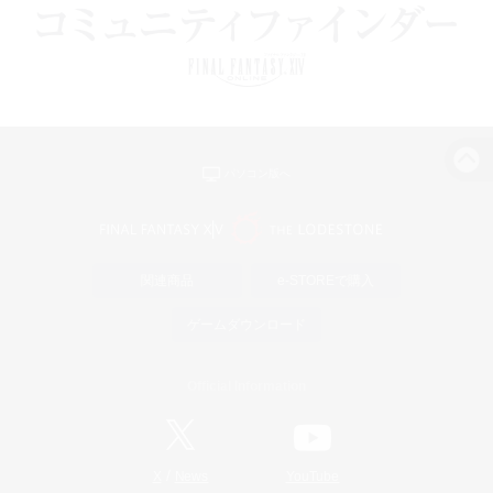
パソコン版へ
関連商品
e-STOREで購入
ゲームダウンロード
Official Information
/
X
News
YouTube