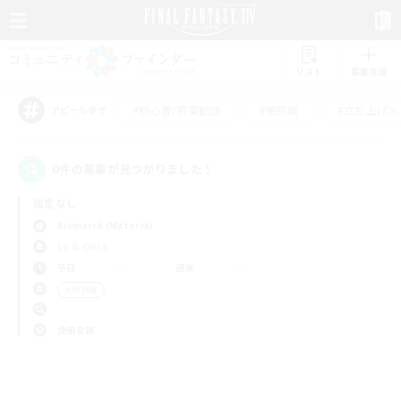
リスト
募集作成
#初心者/若葉歓迎
#絶挑戦
#立ち上げメ
アピールタグ
0件の募集が見つかりました！
指定なし
Bismarck (Materia)
LS & CWLS
平日
週末
＃極挑戦
使用言語