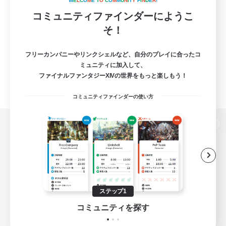
W
E
L
C
O
M
E
T
O
C
O
M
M
U
N
I
T
Y
F
I
N
D
E
R
!
コミュニティファインダーにようこ
そ！
フリーカンパニーやリンクシェルなど、自分のプレイに合ったコ
ミュニティに加入して、
ファイナルファンタジーXIVの世界をもっと楽しもう！
コミュニティファインダーの使い方
パソコン版へ
関連商品
e-STOREで購入
ステップ1
ゲームダウンロード
コミュニティを探す