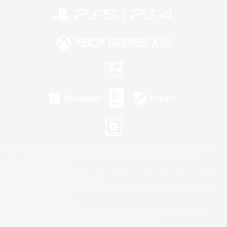
©2026 Sony Interactive Entertainment LLC."PlayStation Family Mark", "PlayStation", "PS5
logo", "PS5", "PS4 logo" and "PS4" are registered trademarks or trademarks of Sony
Interactive Entertainment Inc.
Microsoft, the XBOX Sphere mark, the Series X|S logo and XBOX Series X|S are trademarks
of the Microsoft group of companies.
Nintendo Switch is a trademark of Nintendo.
Windows is either a registered trademark or trademark of Microsoft Corporation in the United
States and/or other countries.
Mac is a trademark of Apple Inc.
©2026 Valve Corporation. Steam and the Steam logo are trademarks and/or registered
trademarks of Valve Corporation in the U.S. and/or other countries.