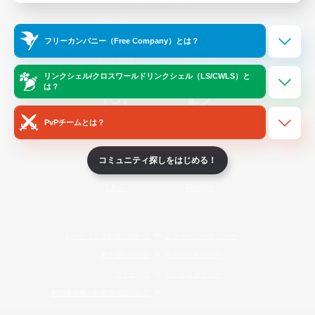
Official Information
フリーカンパニー（Free Company）とは？
/
X
News
YouTube
リンクシェル/クロスワールドリンクシェル（LS/CWLS）と
は？
PvPチームとは？
Instagram
Twitch
コミュニティ探しをはじめる！
LINE
Bluesky
レーティング制度について
プライバシーポリシー
著作権について
サポートセンター
ライセンス
ルール＆ポリシー
利用者情報の外部送信について