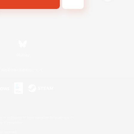
Bluesky
利用者情報の外部送信について
s or trademarks of Sony Interactive Entertainment Inc.
up of companies.
er countries.