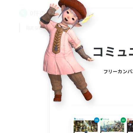
0件の募集が見つかりました！
指定なし
平日
週末
コミュ
フリーカンパ
募