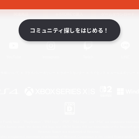
関連商品
e-STOREで購入
ゲームダウンロード
コミュニティ探しをはじめる！
Official Information
YouTube
Instagram
Twitch
LINE
著作権について
プライバシーポリシー
サポートセンター
ライセンス
ルール＆ポリシー
 Family Mark", "PlayStation", "PS5 logo", "PS5", "PS4 logo" and "PS4" are registered trademark
XBOX Sphere mark, the Series X|S logo and XBOX Series X|S are trademarks of the Microsoft gro
Nintendo Switch is a trademark of Nintendo.
ither a registered trademark or trademark of Microsoft Corporation in the United States and/or oth