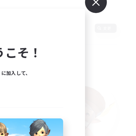
変更
うこそ！
ィに加入して、
た。