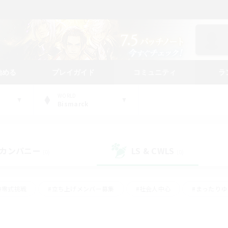
始める
プレイガイド
コミュニティ
ラ
WORLD
Bismarck
カンパニー
LS & CWLS
(0)
(0)
#零式挑戦
#立ち上げメンバー募集
#社会人中心
#まったり
レイ
#クラフター中心
#体験歓迎
#ギャザラー中心
#
#スクリーンショット撮影
#ハウジング
#演奏
#クリア目指