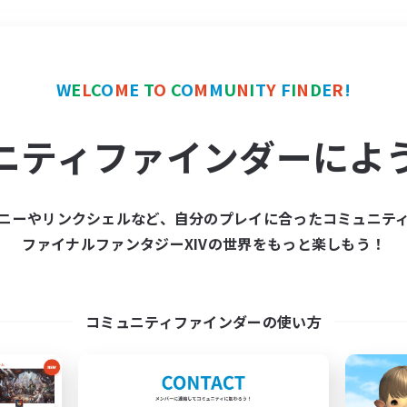
＃モブハント
使用言語
W
E
L
C
O
M
E
T
O
C
O
M
M
U
N
I
T
Y
F
I
N
D
E
R
!
ニティファインダーによ
ニーやリンクシェルなど、自分のプレイに合ったコミュニテ
ファイナルファンタジーXIVの世界をもっと楽しもう！
募集数 0件
集が見つかりませんでし
コミュニティファインダーの使い方
条件を変えて検索してみるでっす！