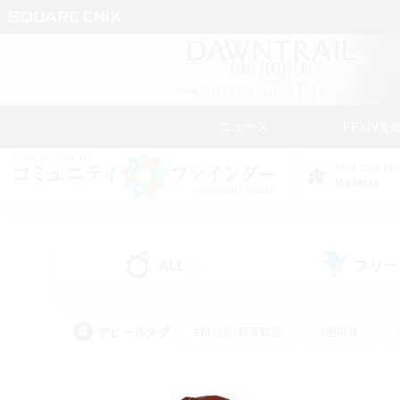
ニュース
FFXIVを
DATA CENTER
Materia
ALL
フリー
(0)
アピールタグ
#初心者/若葉歓迎
#絶挑戦
#モブハント
#なんでも楽しむ
#ロールプ
#ミラプリ（ミラージュプリズム）