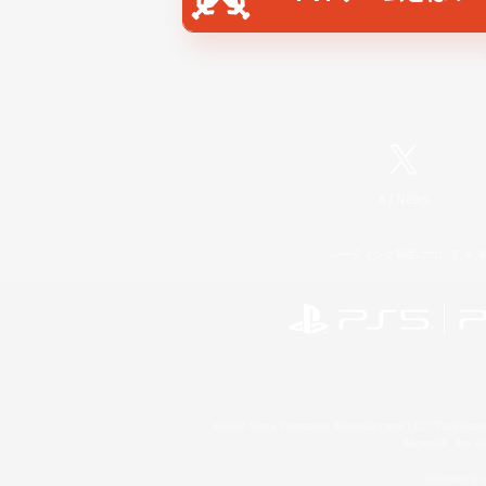
X
/
News
レーティング制度について
©2026 Sony Interactive Entertainment LLC."PlayStation
Microsoft, the 
Windows is e