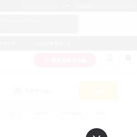
日本語
マイキャラクター情報をチェック！
ログイン
ンキング
ヘルプ＆サポート
新規募集を作成
リスト
ガイド
PvPチーム
検索
(0)
ゆっくり楽しむ
#極挑戦
#復帰者歓迎
#雑談
学生中心
#トレジャーハント
#レベリング
して頑張る
#プレイヤー主催イベント