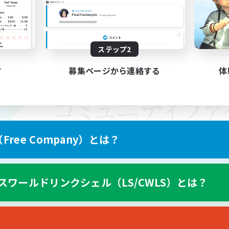
ステップ2
す
募集ページから連絡する
体
ree Company）とは？
スワールドリンクシェル（LS/CWLS）とは？
スマートフォン版へ