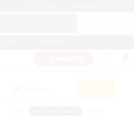
日本語
マイキャラクター情報をチェック！
ログイン
ンキング
ヘルプ＆サポート
新規募集を作成
リスト
ガイド
PvPチーム
検索
(0)
#演奏
#まったりゆっくり楽しむ
#極挑戦
#ハウジング
#レベリング
#クラフター中心
ズム）
#プレイヤー主催イベント