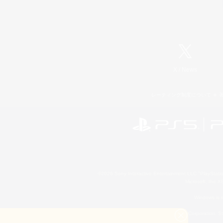
X
/
News
レーティング制度について
©2026 Sony Interactive Entertainment LLC."PlayStation
Microsoft, the 
Windows is e
©2026 Valve Corporation. St