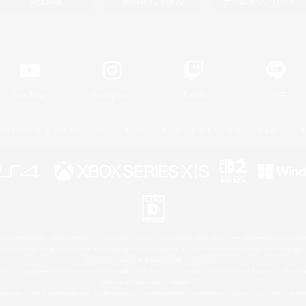
関連商品
e-STOREで購入
ゲームダウンロード
Official Information
YouTube
Instagram
Twitch
LINE
著作権について
プライバシーポリシー
サポートセンター
ライセンス
ルール＆ポリシー
 Family Mark", "PlayStation", "PS5 logo", "PS5", "PS4 logo" and "PS4" are registered trademark
XBOX Sphere mark, the Series X|S logo and XBOX Series X|S are trademarks of the Microsoft gro
Nintendo Switch is a trademark of Nintendo.
ither a registered trademark or trademark of Microsoft Corporation in the United States and/or oth
Mac is a trademark of Apple Inc.
eam and the Steam logo are trademarks and/or registered trademarks of Valve Corporation in the 