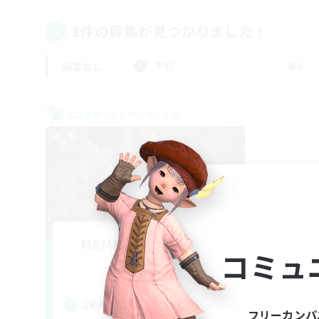
1件の募集が見つかりました！
指定なし
平日
週末
クロスワールドリンクシェル
MAMEGAE - materia -
コミュ
追加メンバー募集
Materia
活動時間
フリーカンパ