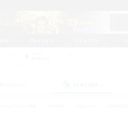
始める
プレイガイド
コミュニティ
ラ
WORLD
Bismarck
カンパニー
LS & CWLS
(0)
(1)
#立ち上げメンバー募集
#零式挑戦
#社会人中心
#復帰者歓迎
ギャザラー中心
#モブハント
#ロールプレイ
#体験歓迎
レジャーハント
#クリア目指して頑張る
#ミラプリ（ミラージュプリ