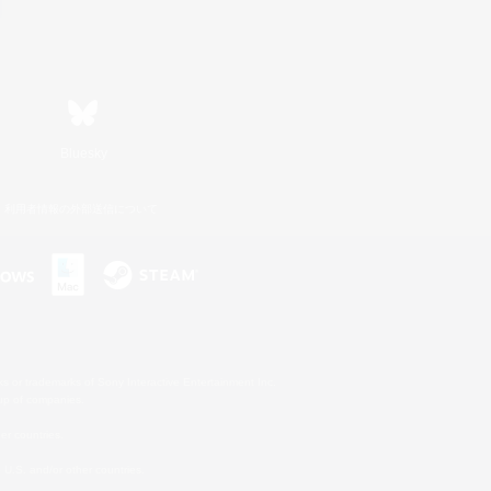
Bluesky
利用者情報の外部送信について
s or trademarks of Sony Interactive Entertainment Inc.
up of companies.
er countries.
U.S. and/or other countries.