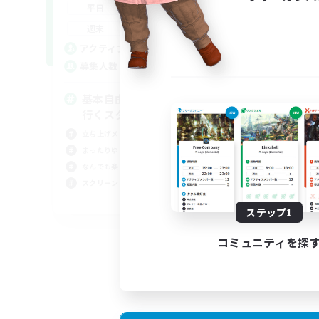
18:00
2:00
平日
9:00
2:00
週末
1
アクティブメンバー数
64
募集人数
基本自由に！声かけあって色々
行くスタイル！
立ち上げメンバー募集
まったりゆっくり楽しむ
なんでも楽しむ
スクリーンショット撮影
JA
ステップ1
募集期間: 2026/09/07 まで
コミュニティを探