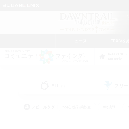
ニュース
FFXIVを
DATA CENTER
Materia
ALL
フリー
(1)
アピールタグ
#初心者/若葉歓迎
#絶挑戦
#雑談
#なんでも楽しむ
#学生中心
#
#スクリーンショット撮影
#ト