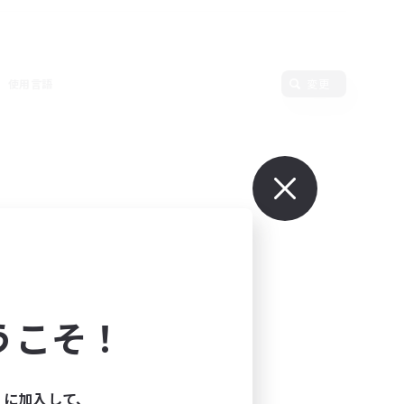
使用言語
変更
うこそ！
ィに加入して、