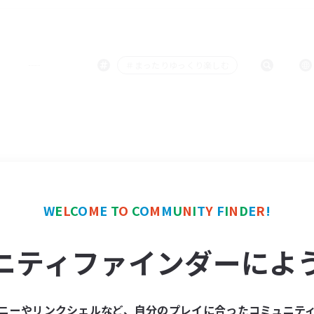
＃まったりゆっくり楽しむ
W
E
L
C
O
M
E
T
O
C
O
M
M
U
N
I
T
Y
F
I
N
D
E
R
!
ニティファインダーによ
ニーやリンクシェルなど、自分のプレイに合ったコミュニテ