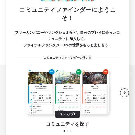
W
E
L
C
O
M
E
T
O
C
O
M
M
U
N
I
T
Y
F
I
N
D
E
R
!
コミュニティファインダーにようこ
そ！
フリーカンパニーやリンクシェルなど、自分のプレイに合ったコ
ミュニティに加入して、
ファイナルファンタジーXIVの世界をもっと楽しもう！
コミュニティファインダーの使い方
パソコン版へ
関連商品
e-STOREで購入
ステップ1
ゲームダウンロード
コミュニティを探す