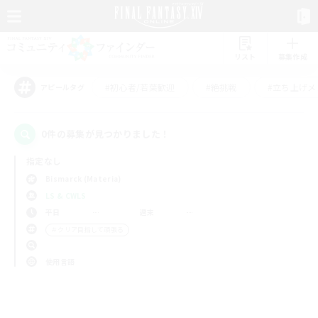
リスト
募集作成
#初心者/若葉歓迎
#絶挑戦
#立ち上げメ
アピールタグ
0件の募集が見つかりました！
指定なし
Bismarck (Materia)
LS & CWLS
平日
週末
＃クリア目指して頑張る
使用言語