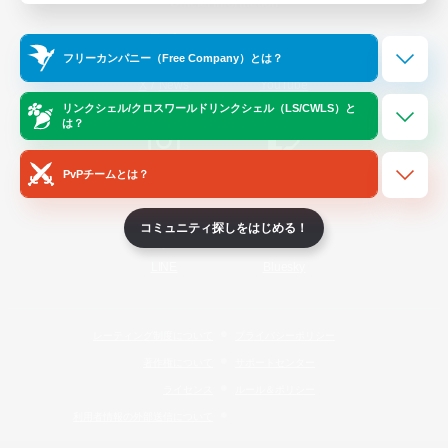
Official Information
フリーカンパニー（Free Company）とは？
/
X
News
YouTube
リンクシェル/クロスワールドリンクシェル（LS/CWLS）と
は？
PvPチームとは？
Instagram
Twitch
コミュニティ探しをはじめる！
LINE
Bluesky
レーティング制度について
プライバシーポリシー
著作権について
サポートセンター
ライセンス
ルール＆ポリシー
利用者情報の外部送信について