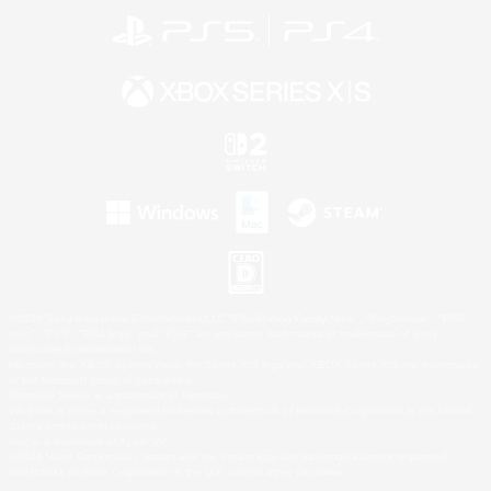
©2026 Sony Interactive Entertainment LLC."PlayStation Family Mark", "PlayStation", "PS5
logo", "PS5", "PS4 logo" and "PS4" are registered trademarks or trademarks of Sony
Interactive Entertainment Inc.
Microsoft, the XBOX Sphere mark, the Series X|S logo and XBOX Series X|S are trademarks
of the Microsoft group of companies.
Nintendo Switch is a trademark of Nintendo.
Windows is either a registered trademark or trademark of Microsoft Corporation in the United
States and/or other countries.
Mac is a trademark of Apple Inc.
©2026 Valve Corporation. Steam and the Steam logo are trademarks and/or registered
trademarks of Valve Corporation in the U.S. and/or other countries.