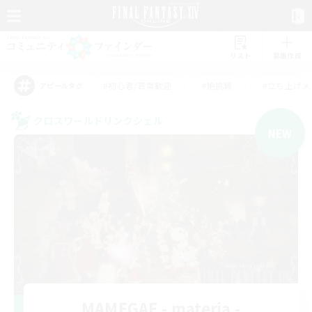
リスト
募集作成
#初心者/若葉歓迎
#絶挑戦
#立ち上げメ
アピールタグ
クロスワールドリンクシェル
NEW
MAMEGAE - materia -