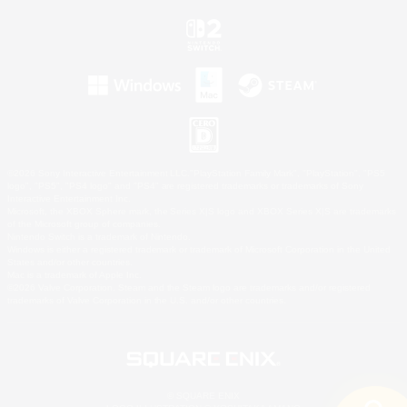
©2026 Sony Interactive Entertainment LLC."PlayStation Family Mark", "PlayStation", "PS5
logo", "PS5", "PS4 logo" and "PS4" are registered trademarks or trademarks of Sony
Interactive Entertainment Inc.
Microsoft, the XBOX Sphere mark, the Series X|S logo and XBOX Series X|S are trademarks
of the Microsoft group of companies.
Nintendo Switch is a trademark of Nintendo.
Windows is either a registered trademark or trademark of Microsoft Corporation in the United
States and/or other countries.
Mac is a trademark of Apple Inc.
©2026 Valve Corporation. Steam and the Steam logo are trademarks and/or registered
trademarks of Valve Corporation in the U.S. and/or other countries.
© SQUARE ENIX