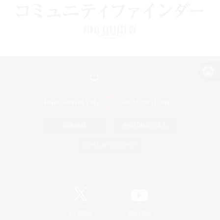
パソコン版へ
関連商品
e-STOREで購入
ゲームダウンロード
Official Information
/
X
News
YouTube