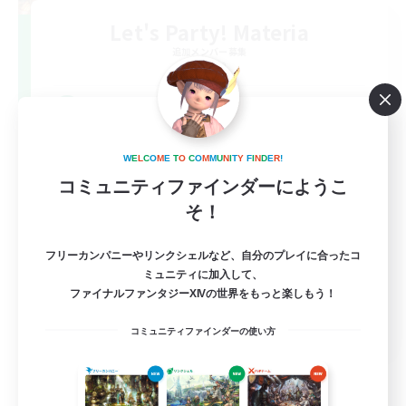
Let's Party! Materia
追加メンバー募集
Materia
999
募集人数
LetsPartyFFXIVDiscord
W
E
L
C
O
M
E
T
O
C
O
M
M
U
N
I
T
Y
F
I
N
D
E
R
!
コミュニティファインダーにようこ
そ！
フリーカンパニーやリンクシェルなど、自分のプレイに合ったコ
ミュニティに加入して、
ファイナルファンタジーXIVの世界をもっと楽しもう！
EN
コミュニティファインダーの使い方
詳細を見る
募集期間: 2026/08/24 まで