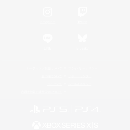
Instagram
Twitch
LINE
Bluesky
レーティング制度について
プライバシーポリシー
著作権について
サポートセンター
ライセンス
ルール＆ポリシー
利用者情報の外部送信について