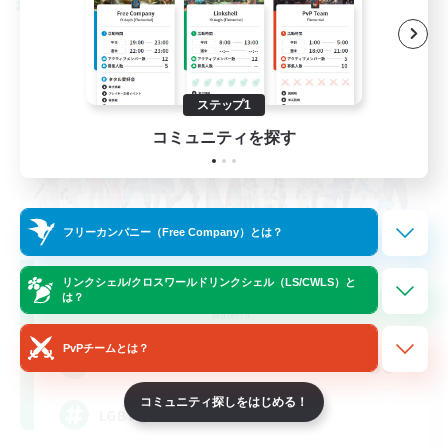
クロスワールドリンクシェル
ステップ1
コミュニティを探す
フリーカンパニー（Free Company）とは？
Rainbow Connection
リンクシェル/クロスワールドリンクシェル（LS/CWLS）と
は？
追加メンバー募集
Materia
PvPチームとは？
50
募集人数
コミュニティ探しをはじめる！
LGBTQIA+