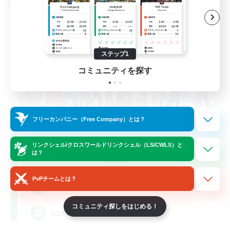
クロスワールドリンクシェル
ステップ1
コミュニティを探す
フリーカンパニー（Free Company）とは？
Rainbow Connection
リンクシェル/クロスワールドリンクシェル（LS/CWLS）と
は？
追加メンバー募集
Materia
PvPチームとは？
50
募集人数
コミュニティ探しをはじめる！
LGBTQIA+