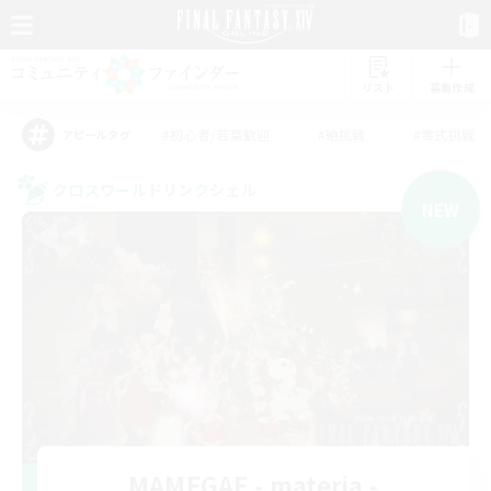
リスト
募集作成
#初心者/若葉歓迎
#絶挑戦
#零式挑戦
アピールタグ
クロスワールドリンクシェル
NEW
MAMEGAE - materia -