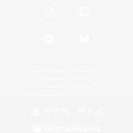
Instagram
Twitch
LINE
Bluesky
レーティング制度について
プライバシーポリシー
著作権について
サポートセンター
ライセンス
ルール＆ポリシー
利用者情報の外部送信について