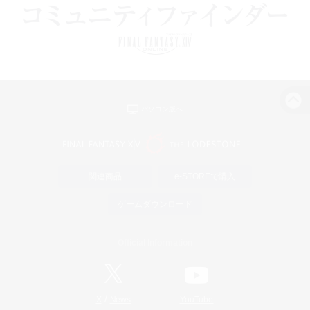
パソコン版へ
関連商品
e-STOREで購入
ゲームダウンロード
Official Information
/
X
News
YouTube