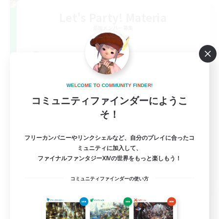
Let's Party! Materia
追加メンバー募集
Materia
999
募集人数
LetsPartyFFXIVDiscord
W
E
L
C
O
M
E
T
O
C
O
M
M
U
N
I
T
Y
F
I
N
D
E
R
!
コミュニティファインダーにようこ
そ！
フリーカンパニーやリンクシェルなど、自分のプレイに合ったコ
ミュニティに加入して、
ファイナルファンタジーXIVの世界をもっと楽しもう！
EN
コミュニティファインダーの使い方
詳細を見る
募集期間: 2026/08/24 まで