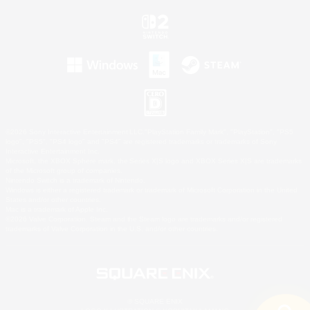
©2026 Sony Interactive Entertainment LLC."PlayStation Family Mark", "PlayStation", "PS5
logo", "PS5", "PS4 logo" and "PS4" are registered trademarks or trademarks of Sony
Interactive Entertainment Inc.
Microsoft, the XBOX Sphere mark, the Series X|S logo and XBOX Series X|S are trademarks
of the Microsoft group of companies.
Nintendo Switch is a trademark of Nintendo.
Windows is either a registered trademark or trademark of Microsoft Corporation in the United
States and/or other countries.
Mac is a trademark of Apple Inc.
©2026 Valve Corporation. Steam and the Steam logo are trademarks and/or registered
trademarks of Valve Corporation in the U.S. and/or other countries.
© SQUARE ENIX