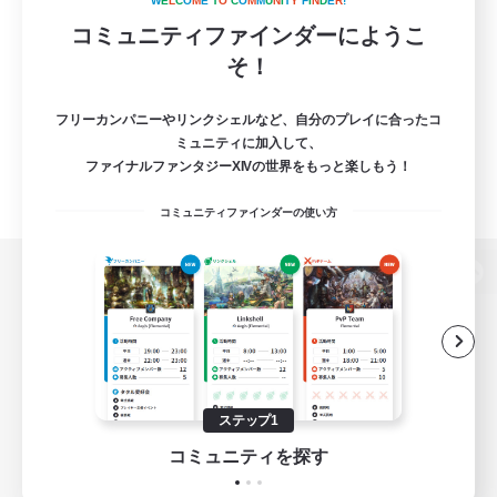
W
E
L
C
O
M
E
T
O
C
O
M
M
U
N
I
T
Y
F
I
N
D
E
R
!
コミュニティファインダーにようこ
そ！
フリーカンパニーやリンクシェルなど、自分のプレイに合ったコ
ミュニティに加入して、
ファイナルファンタジーXIVの世界をもっと楽しもう！
コミュニティファインダーの使い方
パソコン版へ
関連商品
e-STOREで購入
ステップ1
ゲームダウンロード
コミュニティを探す