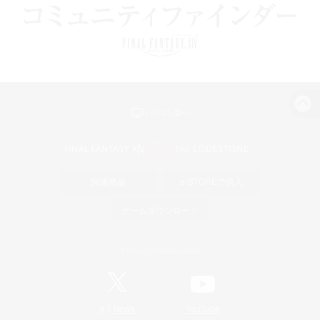
パソコン版へ
関連商品
e-STOREで購入
ゲームダウンロード
Official Information
/
X
News
YouTube