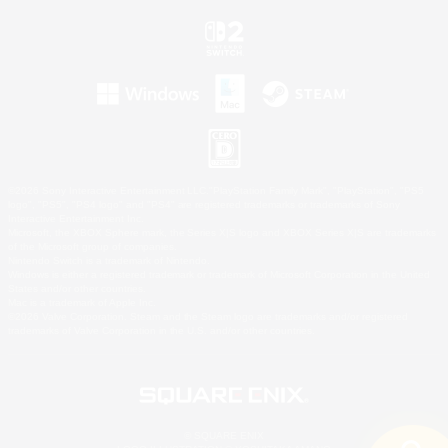
©2026 Sony Interactive Entertainment LLC."PlayStation Family Mark", "PlayStation", "PS5
logo", "PS5", "PS4 logo" and "PS4" are registered trademarks or trademarks of Sony
Interactive Entertainment Inc.
Microsoft, the XBOX Sphere mark, the Series X|S logo and XBOX Series X|S are trademarks
of the Microsoft group of companies.
Nintendo Switch is a trademark of Nintendo.
Windows is either a registered trademark or trademark of Microsoft Corporation in the United
States and/or other countries.
Mac is a trademark of Apple Inc.
©2026 Valve Corporation. Steam and the Steam logo are trademarks and/or registered
trademarks of Valve Corporation in the U.S. and/or other countries.
© SQUARE ENIX