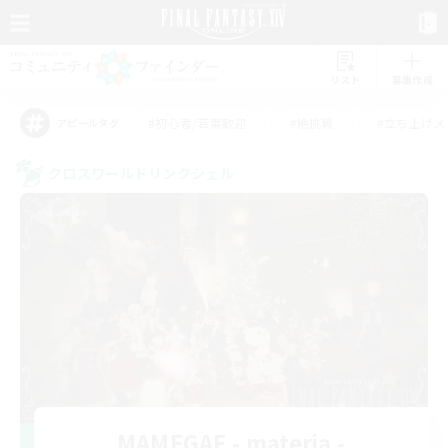
リスト
募集作成
#初心者/若葉歓迎
#絶挑戦
#立ち上げメ
アピールタグ
クロスワールドリンクシェル
MAMEGAE - materia -