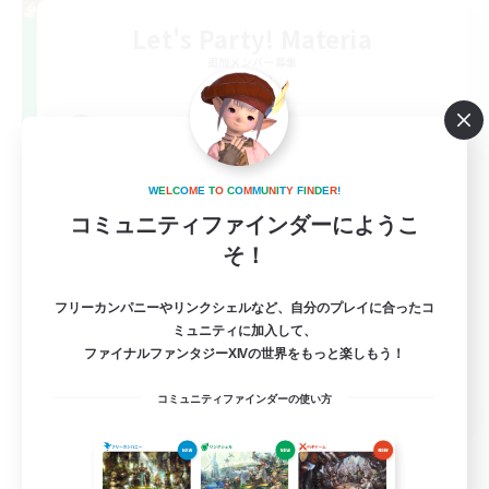
Let's Party! Materia
追加メンバー募集
Materia
999
募集人数
LetsPartyFFXIVDiscord
W
E
L
C
O
M
E
T
O
C
O
M
M
U
N
I
T
Y
F
I
N
D
E
R
!
コミュニティファインダーにようこ
そ！
フリーカンパニーやリンクシェルなど、自分のプレイに合ったコ
ミュニティに加入して、
ファイナルファンタジーXIVの世界をもっと楽しもう！
EN
コミュニティファインダーの使い方
詳細を見る
募集期間: 2026/08/24 まで