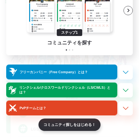
クロスワールドリンクシェル
ステップ1
コミュニティを探す
フリーカンパニー（Free Company）とは？
Rainbow Connection
リンクシェル/クロスワールドリンクシェル（LS/CWLS）と
は？
追加メンバー募集
Materia
PvPチームとは？
50
募集人数
コミュニティ探しをはじめる！
LGBTQIA+