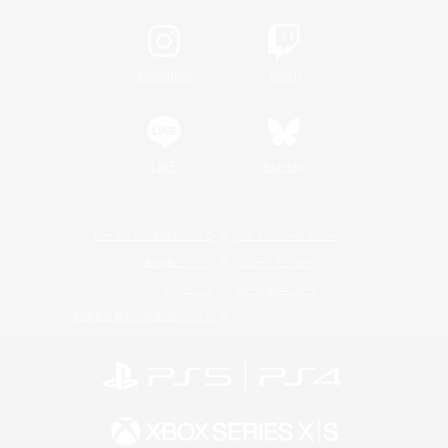
Instagram
Twitch
LINE
Bluesky
レーティング制度について
プライバシーポリシー
著作権について
サポートセンター
ライセンス
ルール＆ポリシー
利用者情報の外部送信について