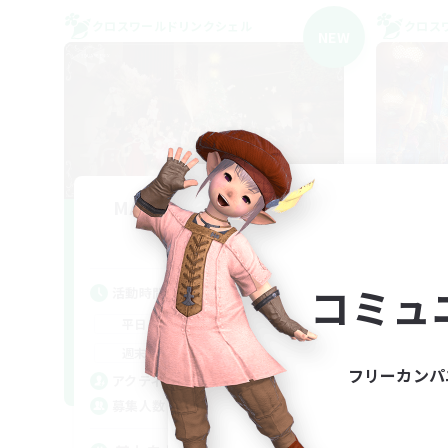
クロスワールドリンクシェル
クロス
NEW
MAMEGAE - materia -
F
追加メンバー募集
Materia
コミュ
活動時間
活
18:00
2:00
平日
平
9:00
2:00
週末
週
フリーカンパ
1
アクティブメンバー数
ア
64
募集人数
募