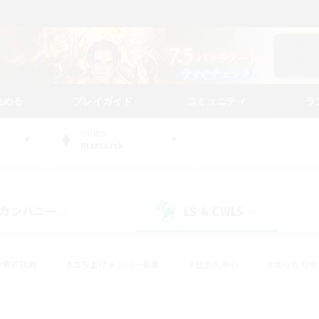
始める
プレイガイド
コミュニティ
ラ
WORLD
Bismarck
カンパニー
LS & CWLS
(4)
(4)
#零式挑戦
#立ち上げメンバー募集
#社会人中心
#まったり
#体験歓迎
#クラフター中心
#ギャザラー中心
#ロー
ング
#演奏
#ミラプリ（ミラージュプリズム）
#クリア目指