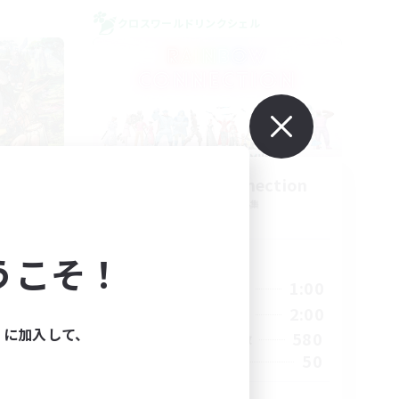
クロスワールドリンクシェル
eria
Rainbow Connection
追加メンバー募集
Materia
うこそ！
活動時間
23:00
18:00
1:00
平日
23:00
10:00
2:00
週末
ィに加入して、
1
580
アクティブメンバー数
999
50
募集人数