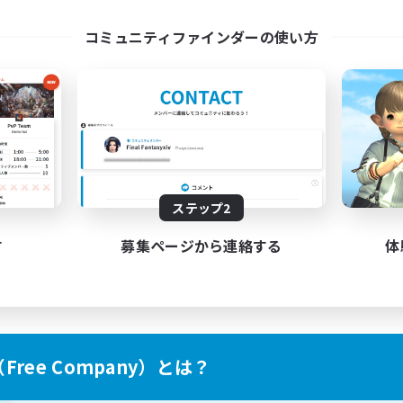
ayers events social
LetsPartyFFXIVDisco
コミュニティファインダーの使い方
EN / FR
募集期間: 2026/08/28 まで
募集期間: 20
ステップ2
す
募集ページから連絡する
体
ree Company）とは？