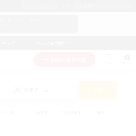
日本語
マイキャラクター情報をチェック！
ログイン
ンキング
ヘルプ＆サポート
新規募集を作成
リスト
ガイド
PvPチーム
検索
(0)
ゆっくり楽しむ
#極挑戦
#復帰者歓迎
#雑談
ルプレイ
#トレジャーハント
#レベリング
して頑張る
#プレイヤー主催イベント