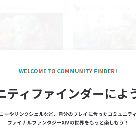
ワールドリンクシェル
クロスワールドリンクシェル
FXIV NA Network 1
Let's Party! Mat
W
E
L
C
O
M
E
T
O
C
O
M
M
U
N
I
T
Y
F
I
N
D
E
R
!
追加メンバー募集
追加メンバー募集
Materia
Materia
ニティファインダーによ
動時間
活動時間
7:00
11:00
0:00
日
平日
1:00
12:00
0:00
末
週末
ニーやリンクシェルなど、自分のプレイに合ったコミュニテ
717
クティブメンバー数
アクティブメンバー数
ファイナルファンタジーXIVの世界をもっと楽しもう！
100
集人数
募集人数