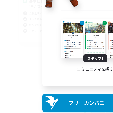
基本自由に！声かけあって色々
Pl
行くスタイル！
立ち上げメンバー募集
まったりゆっくり楽しむ
なんでも楽しむ
スクリーンショット撮影
JA
募集期間: 2026/09/01 まで
ステップ1
コミュニティを探
フリーカンパニー（F