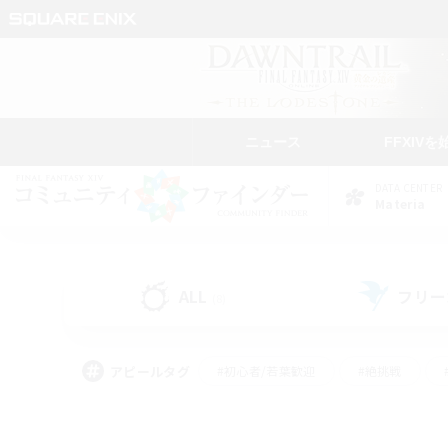
ニュース
FFXIVを
DATA CENTER
Materia
ALL
フリー
(8)
アピールタグ
#初心者/若葉歓迎
#絶挑戦
#モブハント
#学生中心
#なんでも楽しむ
#スクリーンショット撮影
#ハウジ