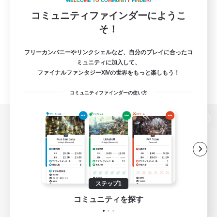
W
E
L
C
O
M
E
T
O
C
O
M
M
U
N
I
T
Y
F
I
N
D
E
R
!
コミュニティファインダーにようこ
そ！
フリーカンパニーやリンクシェルなど、自分のプレイに合ったコ
ミュニティに加入して、
ファイナルファンタジーXIVの世界をもっと楽しもう！
コミュニティファインダーの使い方
パソコン版へ
関連商品
e-STOREで購入
ステップ1
ゲームダウンロード
コミュニティを探す