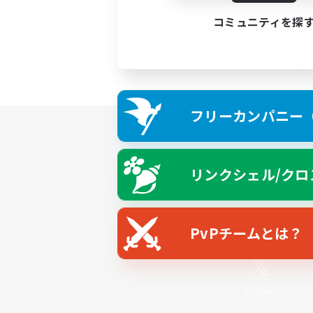
コミュニティを探
フリーカンパニー（F
リンクシェル/クロ
PvPチームとは？
X
/
News