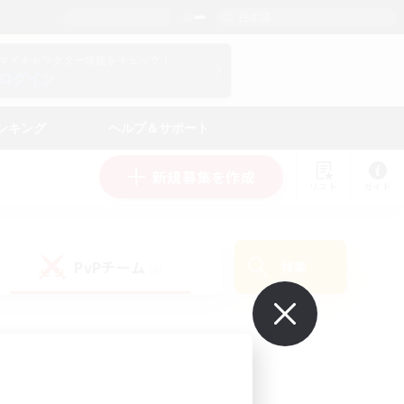
日本語
マイキャラクター情報をチェック！
ログイン
ンキング
ヘルプ＆サポート
新規募集を作成
リスト
ガイド
PvPチーム
検索
(0)
で