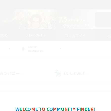
始める
プレイガイド
コミュニティ
ラ
WORLD
Bismarck
カンパニー
LS & CWLS
(4)
(4)
コミュニティファインダー
W
E
L
C
O
M
E
T
O
C
O
M
M
U
N
I
T
Y
F
I
N
D
E
R
!