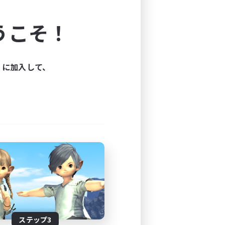
よう！
うこそ！
できます。
と楽しもう！
ィに加入して、
ステップ3