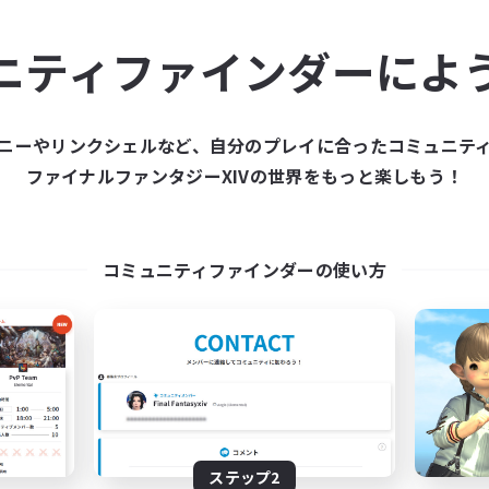
ュニティメンバーを集め
ニティファインダーによ
ティファインダーは、一緒に冒険する仲間を募集することが
た仲間を集めて、ファイナルファンタジーXIVの世界をもっ
ニーやリンクシェルなど、自分のプレイに合ったコミュニテ
ファイナルファンタジーXIVの世界をもっと楽しもう！
新規募集を作成する
コミュニティファインダーの使い方
ステップ2