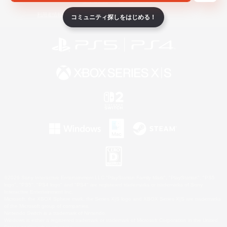
ライセンス
ルール＆ポリシー
利用者情報の外部送信について
コミュニティ探しをはじめる！
©2026 Sony Interactive Entertainment LLC."PlayStation Family Mark", "PlayStation", "PS5
logo", "PS5", "PS4 logo" and "PS4" are registered trademarks or trademarks of Sony
Interactive Entertainment Inc.
Microsoft, the XBOX Sphere mark, the Series X|S logo and XBOX Series X|S are trademarks
of the Microsoft group of companies.
Nintendo Switch is a trademark of Nintendo.
Windows is either a registered trademark or trademark of Microsoft Corporation in the United