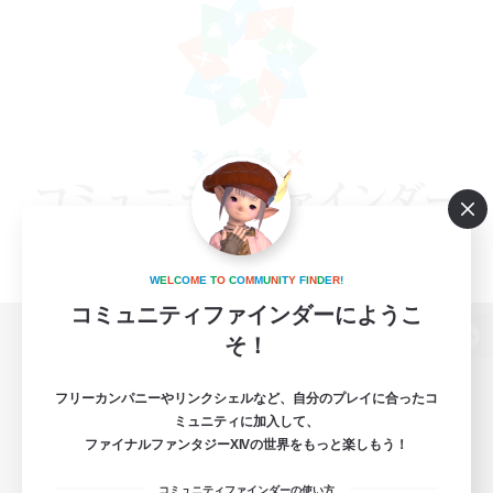
W
E
L
C
O
M
E
T
O
C
O
M
M
U
N
I
T
Y
F
I
N
D
E
R
!
コミュニティファインダーにようこ
そ！
パソコン版へ
フリーカンパニーやリンクシェルなど、自分のプレイに合ったコ
ミュニティに加入して、
ファイナルファンタジーXIVの世界をもっと楽しもう！
関連商品
e-STOREで購入
コミュニティファインダーの使い方