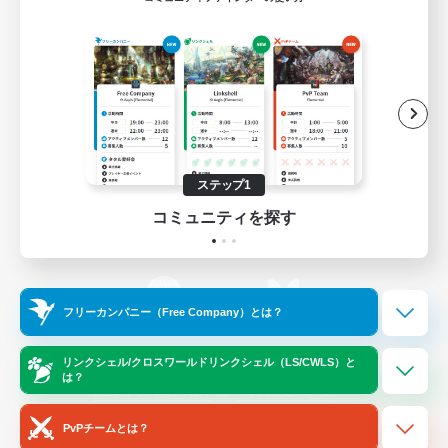
ゲームダウンロード
Official Information
/
X
News
YouTube
ステップ1
コミュニティを探す
Instagram
Twitch
フリーカンパニー（Free Company）とは？
LINE
Bluesky
リンクシェル/クロスワールドリンクシェル（LS/CWLS）と
は？
レーティング制度について
プライバシーポリシー
著作権について
サポートセンター
PvPチームとは？