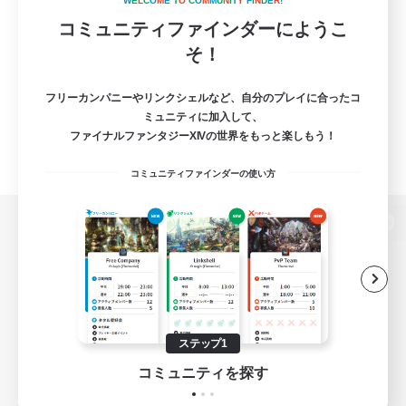
W
E
L
C
O
M
E
T
O
C
O
M
M
U
N
I
T
Y
F
I
N
D
E
R
!
コミュニティファインダーにようこ
そ！
フリーカンパニーやリンクシェルなど、自分のプレイに合ったコ
ミュニティに加入して、
ファイナルファンタジーXIVの世界をもっと楽しもう！
コミュニティファインダーの使い方
パソコン版へ
関連商品
e-STOREで購入
ステップ1
ゲームダウンロード
コミュニティを探す