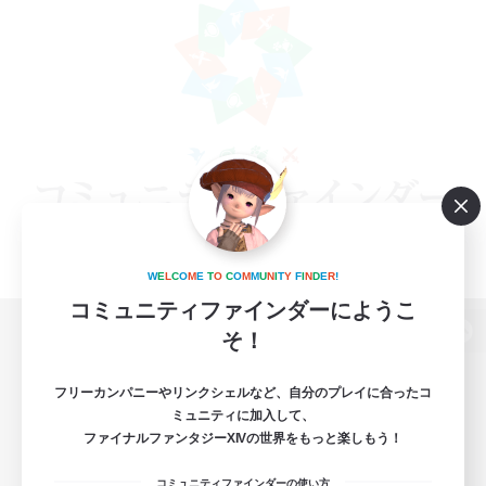
W
E
L
C
O
M
E
T
O
C
O
M
M
U
N
I
T
Y
F
I
N
D
E
R
!
コミュニティファインダーにようこ
そ！
パソコン版へ
フリーカンパニーやリンクシェルなど、自分のプレイに合ったコ
ミュニティに加入して、
ファイナルファンタジーXIVの世界をもっと楽しもう！
関連商品
e-STOREで購入
コミュニティファインダーの使い方