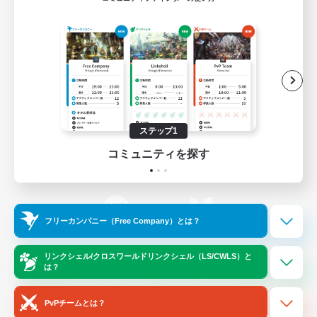
ゲームダウンロード
Official Information
/
X
News
YouTube
ステップ1
コミュニティを探す
Instagram
Twitch
フリーカンパニー（Free Company）とは？
LINE
Bluesky
リンクシェル/クロスワールドリンクシェル（LS/CWLS）と
は？
レーティング制度について
プライバシーポリシー
著作権について
サポートセンター
PvPチームとは？