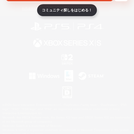
ライセンス
ルール＆ポリシー
利用者情報の外部送信について
コミュニティ探しをはじめる！
©2026 Sony Interactive Entertainment LLC."PlayStation Family Mark", "PlayStation", "PS5
logo", "PS5", "PS4 logo" and "PS4" are registered trademarks or trademarks of Sony
Interactive Entertainment Inc.
Microsoft, the XBOX Sphere mark, the Series X|S logo and XBOX Series X|S are trademarks
of the Microsoft group of companies.
Nintendo Switch is a trademark of Nintendo.
Windows is either a registered trademark or trademark of Microsoft Corporation in the United