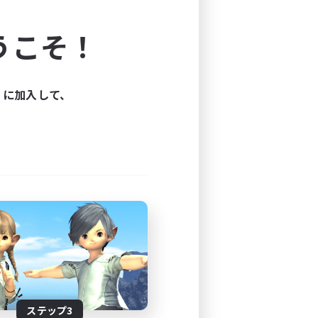
よう！
うこそ！
できます。
と楽しもう！
ィに加入して、
ステップ3