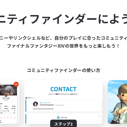
ュニティメンバーを集め
ニティファインダーによ
ティファインダーは、一緒に冒険する仲間を募集することが
た仲間を集めて、ファイナルファンタジーXIVの世界をもっ
ニーやリンクシェルなど、自分のプレイに合ったコミュニテ
ファイナルファンタジーXIVの世界をもっと楽しもう！
新規募集を作成する
コミュニティファインダーの使い方
ステップ2