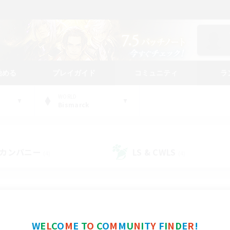
始める
プレイガイド
コミュニティ
ラ
WORLD
Bismarck
カンパニー
LS & CWLS
(4)
(4)
コミュニティファインダー
W
E
L
C
O
M
E
T
O
C
O
M
M
U
N
I
T
Y
F
I
N
D
E
R
!