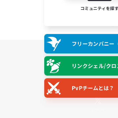
コミュニティを探
フリーカンパニー（F
リンクシェル/クロ
PvPチームとは？
X
/
News