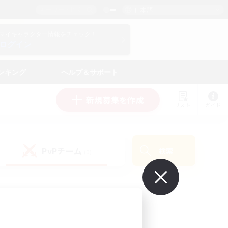
日本語
マイキャラクター情報をチェック！
ログイン
ンキング
ヘルプ＆サポート
新規募集を作成
リスト
ガイド
PvPチーム
検索
(0)
で