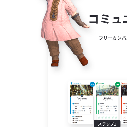
コミ
コミュ
コミュニ
自分に合っ
フリーカンパ
ステップ1