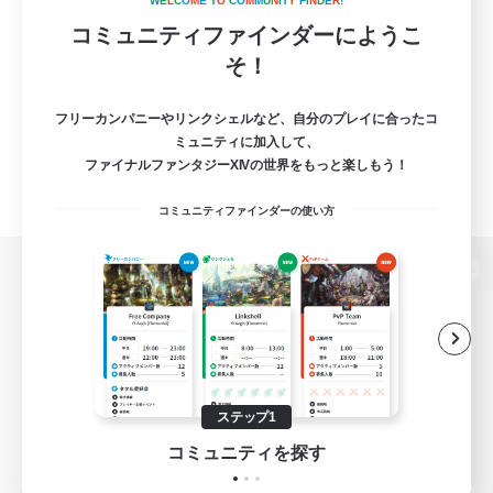
W
E
L
C
O
M
E
T
O
C
O
M
M
U
N
I
T
Y
F
I
N
D
E
R
!
コミュニティファインダーにようこ
そ！
フリーカンパニーやリンクシェルなど、自分のプレイに合ったコ
ミュニティに加入して、
ファイナルファンタジーXIVの世界をもっと楽しもう！
コミュニティファインダーの使い方
パソコン版へ
関連商品
e-STOREで購入
ステップ1
ゲームダウンロード
コミュニティを探す