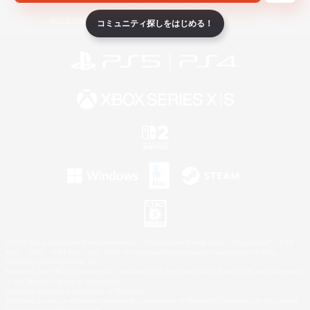
ライセンス
ルール＆ポリシー
利用者情報の外部送信について
コミュニティ探しをはじめる！
©2026 Sony Interactive Entertainment LLC."PlayStation Family Mark", "PlayStation", "PS5
logo", "PS5", "PS4 logo" and "PS4" are registered trademarks or trademarks of Sony
Interactive Entertainment Inc.
Microsoft, the XBOX Sphere mark, the Series X|S logo and XBOX Series X|S are trademarks
of the Microsoft group of companies.
Nintendo Switch is a trademark of Nintendo.
Windows is either a registered trademark or trademark of Microsoft Corporation in the United