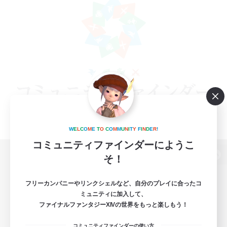
W
E
L
C
O
M
E
T
O
C
O
M
M
U
N
I
T
Y
F
I
N
D
E
R
!
コミュニティファインダーにようこ
そ！
パソコン版へ
フリーカンパニーやリンクシェルなど、自分のプレイに合ったコ
ミュニティに加入して、
ファイナルファンタジーXIVの世界をもっと楽しもう！
関連商品
e-STOREで購入
コミュニティファインダーの使い方