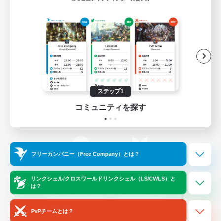
ゲームダウンロード
Official Information
/
X
News
YouTube
ステップ1
コミュニティを探す
Instagram
Twitch
フリーカンパニー（Free Company）とは？
LINE
Bluesky
リンクシェル/クロスワールドリンクシェル（LS/CWLS）と
は？
レーティング制度について
プライバシーポリシー
著作権について
サポートセンター
PvPチームとは？