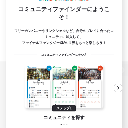
W
E
L
C
O
M
E
T
O
C
O
M
M
U
N
I
T
Y
F
I
N
D
E
R
!
コミュニティファインダーにようこ
そ！
フリーカンパニーやリンクシェルなど、自分のプレイに合ったコ
ミュニティに加入して、
ファイナルファンタジーXIVの世界をもっと楽しもう！
コミュニティファインダーの使い方
パソコン版へ
関連商品
e-STOREで購入
ステップ1
ゲームダウンロード
コミュニティを探す