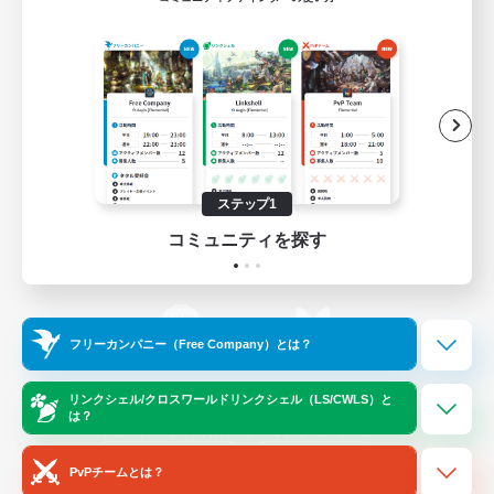
ゲームダウンロード
Official Information
/
X
News
YouTube
ステップ1
コミュニティを探す
Instagram
Twitch
フリーカンパニー（Free Company）とは？
LINE
Bluesky
リンクシェル/クロスワールドリンクシェル（LS/CWLS）と
は？
レーティング制度について
プライバシーポリシー
著作権について
サポートセンター
PvPチームとは？