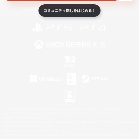
ライセンス
ルール＆ポリシー
利用者情報の外部送信について
コミュニティ探しをはじめる！
©2026 Sony Interactive Entertainment LLC."PlayStation Family Mark", "PlayStation", "PS5
logo", "PS5", "PS4 logo" and "PS4" are registered trademarks or trademarks of Sony
Interactive Entertainment Inc.
Microsoft, the XBOX Sphere mark, the Series X|S logo and XBOX Series X|S are trademarks
of the Microsoft group of companies.
Nintendo Switch is a trademark of Nintendo.
Windows is either a registered trademark or trademark of Microsoft Corporation in the United