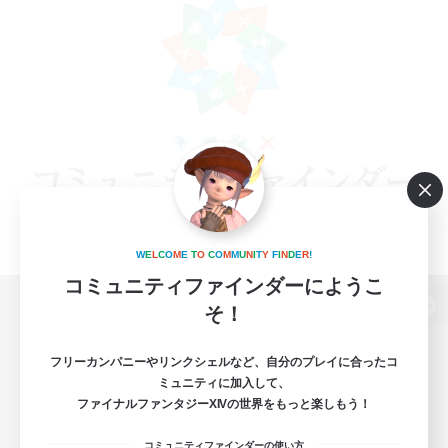
W
E
L
C
O
M
E
T
O
C
O
M
M
U
N
I
T
Y
F
I
N
D
E
R
!
コミュニティファインダーにようこ
そ！
パソコン版へ
フリーカンパニーやリンクシェルなど、自分のプレイに合ったコ
ミュニティに加入して、
ファイナルファンタジーXIVの世界をもっと楽しもう！
関連商品
e-STOREで購入
コミュニティファインダーの使い方