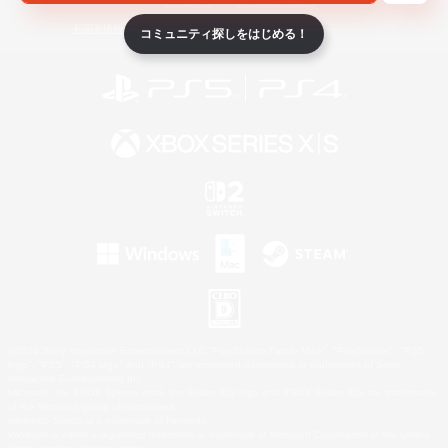
ライセンス
ルール＆ポリシー
利用者情報の外部送信について
コミュニティ探しをはじめる！
©2026 Sony Interactive Entertainment LLC."PlayStation Family Mark", "PlayStation", "PS5
logo", "PS5", "PS4 logo" and "PS4" are registered trademarks or trademarks of Sony
Interactive Entertainment Inc.
Microsoft, the XBOX Sphere mark, the Series X|S logo and XBOX Series X|S are trademarks
of the Microsoft group of companies.
Nintendo Switch is a trademark of Nintendo.
Windows is either a registered trademark or trademark of Microsoft Corporation in the United