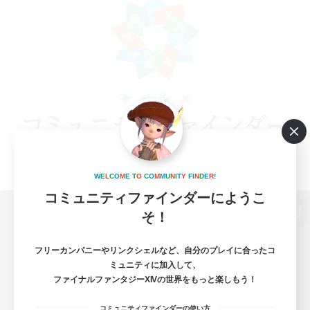
W
E
L
C
O
M
E
T
O
C
O
M
M
U
N
I
T
Y
F
I
N
D
E
R
!
コミュニティファインダーにようこ
そ！
パソコン版へ
フリーカンパニーやリンクシェルなど、自分のプレイに合ったコ
ミュニティに加入して、
ファイナルファンタジーXIVの世界をもっと楽しもう！
関連商品
e-STOREで購入
コミュニティファインダーの使い方