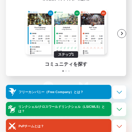
ゲームダウンロード
Official Information
/
X
News
YouTube
ステップ1
コミュニティを探す
Instagram
Twitch
フリーカンパニー（Free Company）とは？
LINE
Bluesky
リンクシェル/クロスワールドリンクシェル（LS/CWLS）と
は？
レーティング制度について
プライバシーポリシー
著作権について
サポートセンター
PvPチームとは？