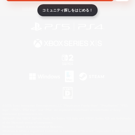
ライセンス
ルール＆ポリシー
利用者情報の外部送信について
コミュニティ探しをはじめる！
©2026 Sony Interactive Entertainment LLC."PlayStation Family Mark", "PlayStation", "PS5
logo", "PS5", "PS4 logo" and "PS4" are registered trademarks or trademarks of Sony
Interactive Entertainment Inc.
Microsoft, the XBOX Sphere mark, the Series X|S logo and XBOX Series X|S are trademarks
of the Microsoft group of companies.
Nintendo Switch is a trademark of Nintendo.
Windows is either a registered trademark or trademark of Microsoft Corporation in the United