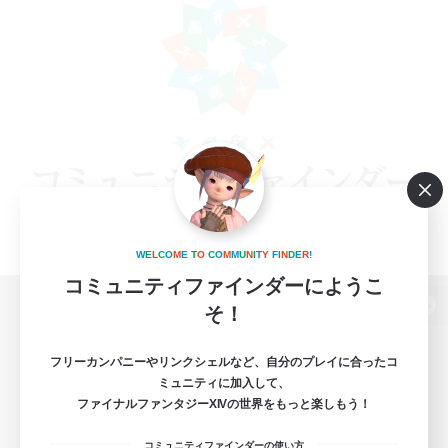
W
E
L
C
O
M
E
T
O
C
O
M
M
U
N
I
T
Y
F
I
N
D
E
R
!
コミュニティファインダーにようこ
そ！
パソコン版へ
フリーカンパニーやリンクシェルなど、自分のプレイに合ったコ
ミュニティに加入して、
ファイナルファンタジーXIVの世界をもっと楽しもう！
関連商品
e-STOREで購入
コミュニティファインダーの使い方