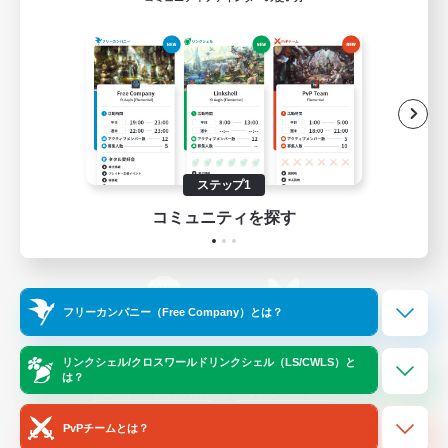
ゲームダウンロード
Official Information
/
X
News
YouTube
ステップ1
コミュニティを探す
Instagram
Twitch
フリーカンパニー（Free Company）とは？
LINE
Bluesky
リンクシェル/クロスワールドリンクシェル（LS/CWLS）と
は？
レーティング制度について
プライバシーポリシー
著作権について
サポートセンター
PvPチームとは？