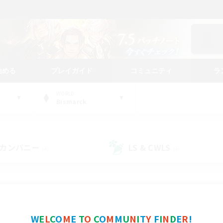
始める
プレイガイド
コミュニティ
ラ
WORLD
Bismarck
カンパニー
LS & CWLS
(4)
(4)
コミュニティファインダー
W
E
L
C
O
M
E
T
O
C
O
M
M
U
N
I
T
Y
F
I
N
D
E
R
!