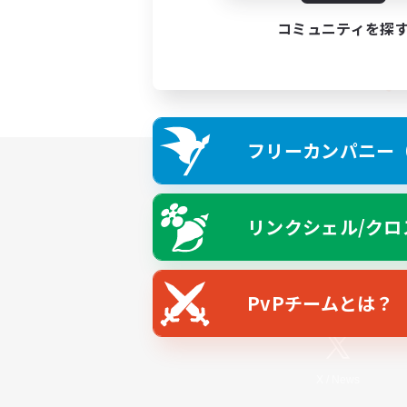
コミュニティを探
フリーカンパニー（F
リンクシェル/クロ
PvPチームとは？
X
/
News