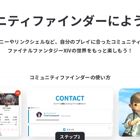
ュニティメンバーを集め
ニティファインダーによ
ティファインダーは、一緒に冒険する仲間を募集することが
た仲間を集めて、ファイナルファンタジーXIVの世界をもっ
ニーやリンクシェルなど、自分のプレイに合ったコミュニテ
ファイナルファンタジーXIVの世界をもっと楽しもう！
新規募集を作成する
コミュニティファインダーの使い方
ステップ2