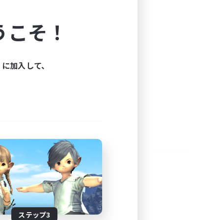
よう！
うこそ！
できます。
と楽しもう！
ィに加入して、
ステップ3