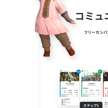
コミ
コミュ
コミュニ
自分に合っ
フリーカンパ
ステップ1