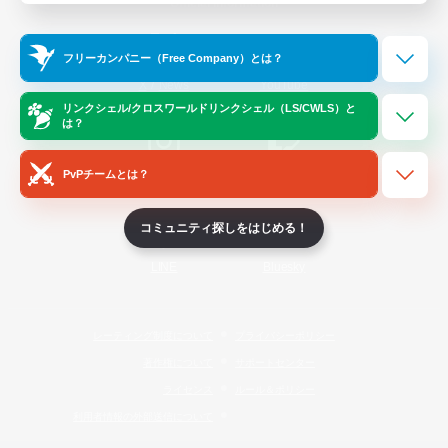
Official Information
フリーカンパニー（Free Company）とは？
/
X
News
YouTube
リンクシェル/クロスワールドリンクシェル（LS/CWLS）と
は？
PvPチームとは？
Instagram
Twitch
コミュニティ探しをはじめる！
LINE
Bluesky
レーティング制度について
プライバシーポリシー
著作権について
サポートセンター
ライセンス
ルール＆ポリシー
利用者情報の外部送信について