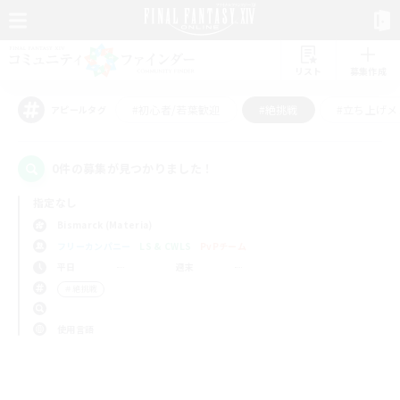
リスト
募集作成
#初心者/若葉歓迎
#絶挑戦
#立ち上げメ
アピールタグ
0件の募集が見つかりました！
指定なし
Bismarck (Materia)
フリーカンパニー
LS & CWLS
PvPチーム
平日
週末
＃絶挑戦
使用言語