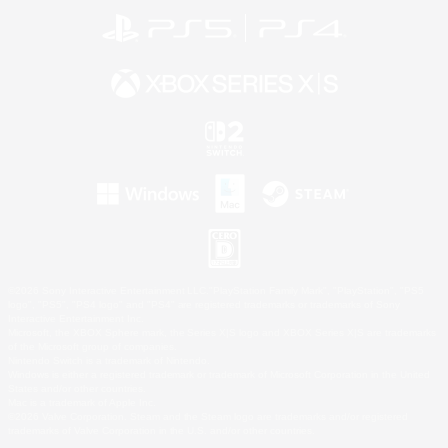
©2026 Sony Interactive Entertainment LLC."PlayStation Family Mark", "PlayStation", "PS5
logo", "PS5", "PS4 logo" and "PS4" are registered trademarks or trademarks of Sony
Interactive Entertainment Inc.
Microsoft, the XBOX Sphere mark, the Series X|S logo and XBOX Series X|S are trademarks
of the Microsoft group of companies.
Nintendo Switch is a trademark of Nintendo.
Windows is either a registered trademark or trademark of Microsoft Corporation in the United
States and/or other countries.
Mac is a trademark of Apple Inc.
©2026 Valve Corporation. Steam and the Steam logo are trademarks and/or registered
trademarks of Valve Corporation in the U.S. and/or other countries.