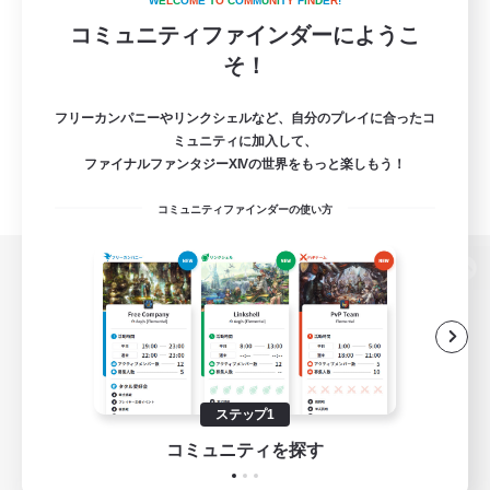
W
E
L
C
O
M
E
T
O
C
O
M
M
U
N
I
T
Y
F
I
N
D
E
R
!
コミュニティファインダーにようこ
そ！
フリーカンパニーやリンクシェルなど、自分のプレイに合ったコ
ミュニティに加入して、
ファイナルファンタジーXIVの世界をもっと楽しもう！
コミュニティファインダーの使い方
パソコン版へ
関連商品
e-STOREで購入
ステップ1
ゲームダウンロード
コミュニティを探す