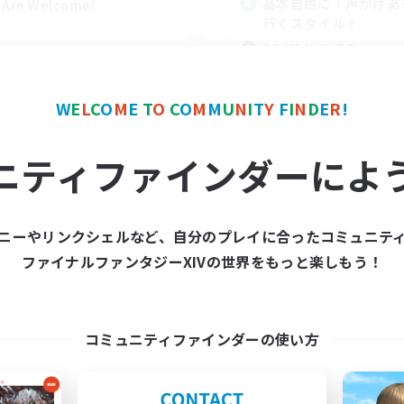
基本自由に！声かけあ
l Are Welcome!
行くスタイル！
立ち上げメンバー募集
まったりゆっくり楽しむ
なんでも楽しむ
W
E
L
C
O
M
E
T
O
C
O
M
M
U
N
I
T
Y
F
I
N
D
E
R
!
スクリーンショット撮影
EN
ニティファインダーによ
募集期間: 2026/09/01 まで
募集期間: 20
ニーやリンクシェルなど、自分のプレイに合ったコミュニテ
ワールドリンクシェル
クロスワールドリンクシェル
ファイナルファンタジーXIVの世界をもっと楽しもう！
コミュニティファインダーの使い方