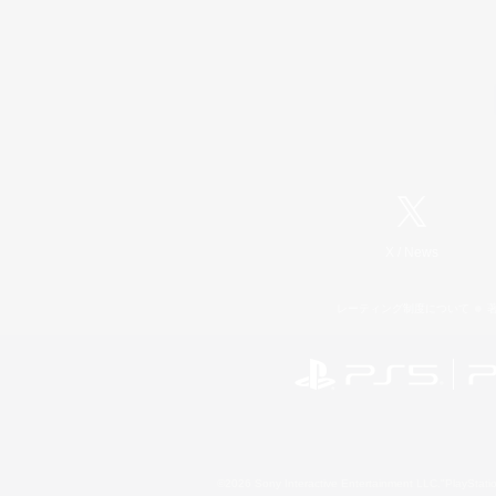
X
/
News
レーティング制度について
©2026 Sony Interactive Entertainment LLC."PlayStation