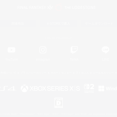
関連商品
e-STOREで購入
ゲームダウンロード
Official Information
YouTube
Instagram
Twitch
LINE
著作権について
プライバシーポリシー
サポートセンター
ライセンス
ルール＆ポリシー
 Family Mark", "PlayStation", "PS5 logo", "PS5", "PS4 logo" and "PS4" are registered trademark