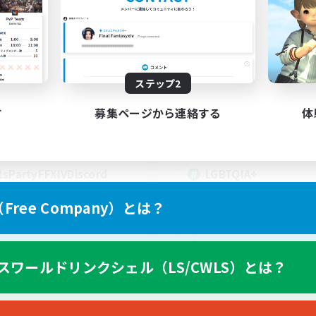
t's Party! Materia
Rainbow Connec
追加メンバー募集
追加メンバー募集
Materia
Materia
動時間
活動時間
0:00
23:00
18:00
ステップ2
日
平日
0:00
23:00
10:00
末
週末
す
募集ページから連絡する
体
1
クティブメンバー数
アクティブメンバー数
999
集人数
募集人数
tsPartyFFXIVDiscord
LGBTQIA+
ree Company）とは？
EN
スワールドリンクシェル（LS/CWLS）とは？
募集期間: 2026/08/24 まで
募集期間: 20