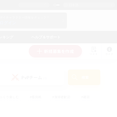
日本語
マイキャラクター情報をチェック！
ログイン
ンキング
ヘルプ＆サポート
新規募集を作成
リスト
ガイド
PvPチーム
検索
(0)
ゆっくり楽しむ
#極挑戦
#復帰者歓迎
#雑談
ルプレイ
#トレジャーハント
#レベリング
して頑張る
#プレイヤー主催イベント