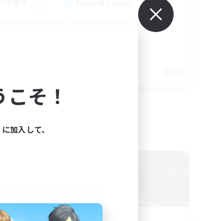
って色々
Discord Server
JA
EN
うこそ！
26/09/01 まで
募集期間: 2026/08/30 まで
ィに加入して、
フリーカンパニー