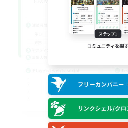
FFXIV NA Network 1
Le
追加メンバー募集
Materia
活動時間
活
7:00
11:00
ステップ1
平日
平
1:00
12:00
週末
週
コミュニティを探
717
アクティブメンバー数
ア
100
募集人数
募
Players events social
Le
フリーカンパニー（F
EN / FR
リンクシェル/クロ
募集期間: 2026/08/28 まで