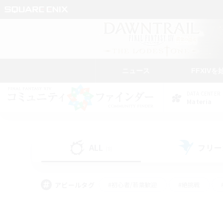
ニュース
FFXIVを
DATA CENTER
Materia
ALL
フリー
(8)
アピールタグ
#初心者/若葉歓迎
#絶挑戦
#モブハント
#学生中心
#なんでも楽しむ
#スクリーンショット撮影
#ハウジ