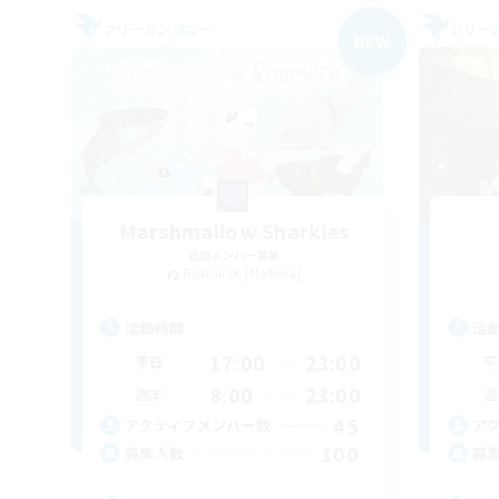
フリーカンパニー
フリー
NEW
Marshmallow Sharkies
追加メンバー募集
Bismarck [Materia]
活動時間
活
17:00
23:00
平日
平
8:00
23:00
週末
週
45
アクティブメンバー数
ア
100
募集人数
募