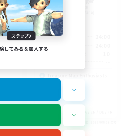
tion
Stormbringer
追加メンバー募集
Bismarck [Materia]
活動時間
1:00
15:00
24:00
ステップ3
平日
2:00
9:00
24:00
週末
験してみる＆加入する
580
10
アクティブメンバー数
50
--
募集人数
Treasure Map Enthusiasts
EN
JA / EN / DE / FR
26/08/18 まで
募集期間: 2026/08/09 まで