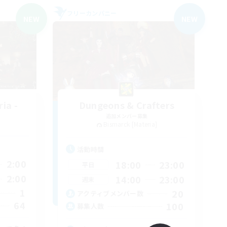
フリーカンパニー
NEW
NEW
ia -
Dungeons & Crafters
追加メンバー募集
Bismarck [Materia]
活動時間
2:00
18:00
23:00
平日
2:00
14:00
23:00
週末
1
20
アクティブメンバー数
64
100
募集人数