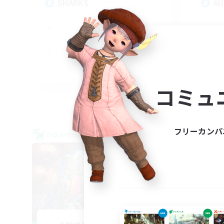
SHARKS
Al
EN
コミュ
募集期間: 2026/09/03 まで
フリーカンパ
クロスワールドリンクシェル
クロス