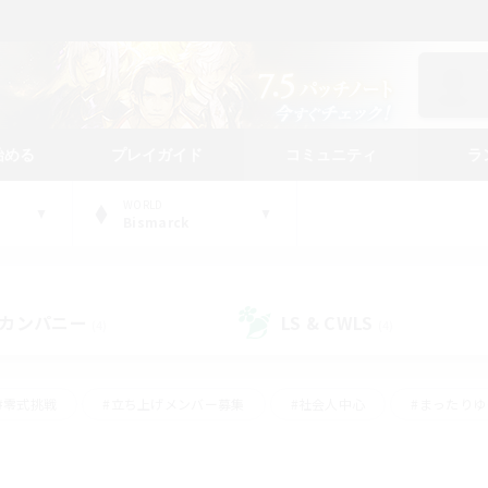
始める
プレイガイド
コミュニティ
ラ
WORLD
Bismarck
カンパニー
LS & CWLS
(4)
(4)
#零式挑戦
#立ち上げメンバー募集
#社会人中心
#まったり
#体験歓迎
#クラフター中心
#ギャザラー中心
#ロー
ング
#演奏
#ミラプリ（ミラージュプリズム）
#クリア目指