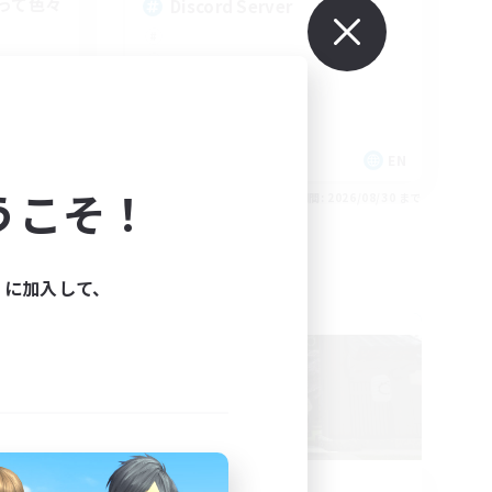
って色々
Discord Server
JA
EN
うこそ！
26/09/01 まで
募集期間: 2026/08/30 まで
ィに加入して、
フリーカンパニー