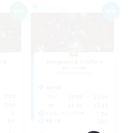
フリーカンパニー
NEW
NEW
ia -
Dungeons & Crafters
追加メンバー募集
Bismarck [Materia]
活動時間
2:00
18:00
23:00
平日
2:00
14:00
23:00
週末
1
20
アクティブメンバー数
64
100
募集人数