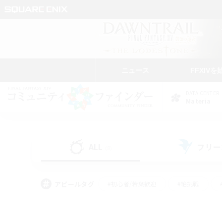
ニュース
FFXIVを
DATA CENTER
Materia
ALL
フリー
(8)
アピールタグ
#初心者/若葉歓迎
#絶挑戦
#モブハント
#学生中心
#なんでも楽しむ
#スクリーンショット撮影
#ハウジ