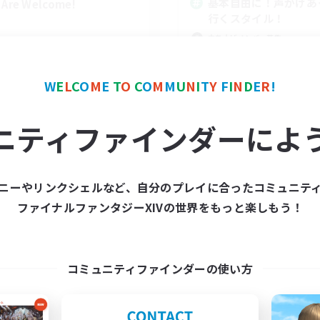
基本自由に！声かけあ
l Are Welcome!
行くスタイル！
立ち上げメンバー募集
まったりゆっくり楽しむ
なんでも楽しむ
W
E
L
C
O
M
E
T
O
C
O
M
M
U
N
I
T
Y
F
I
N
D
E
R
!
スクリーンショット撮影
EN
ニティファインダーによ
募集期間: 2026/09/01 まで
募集期間: 20
ニーやリンクシェルなど、自分のプレイに合ったコミュニテ
ワールドリンクシェル
クロスワールドリンクシェル
ファイナルファンタジーXIVの世界をもっと楽しもう！
コミュニティファインダーの使い方