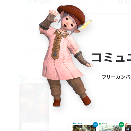
SHARKS
Al
EN
コミュ
募集期間: 2026/09/03 まで
フリーカンパ
クロスワールドリンクシェル
クロス