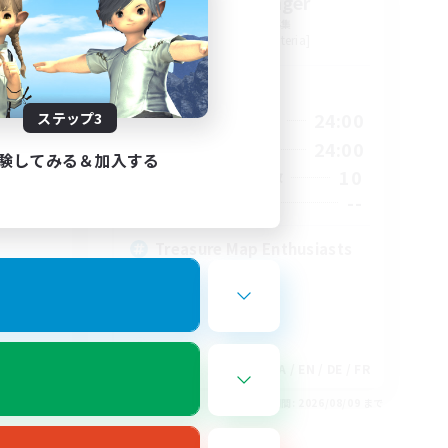
tion
Stormbringer
追加メンバー募集
Bismarck [Materia]
活動時間
1:00
15:00
24:00
ステップ3
平日
2:00
9:00
24:00
週末
験してみる＆加入する
580
10
アクティブメンバー数
50
--
募集人数
Treasure Map Enthusiasts
EN
JA / EN / DE / FR
26/08/18 まで
募集期間: 2026/08/09 まで