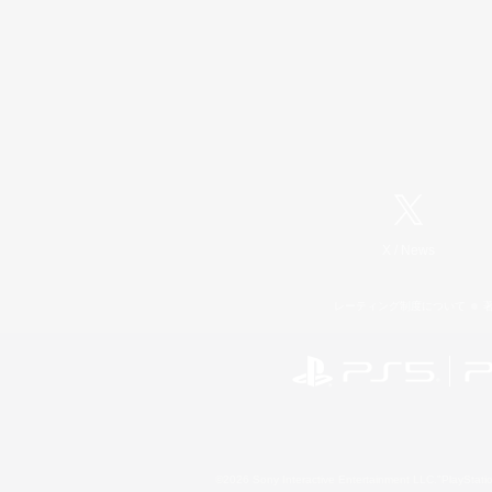
X
/
News
レーティング制度について
©2026 Sony Interactive Entertainment LLC."PlayStation