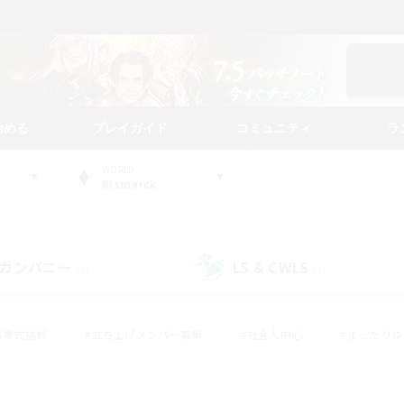
始める
プレイガイド
コミュニティ
ラ
WORLD
Bismarck
カンパニー
LS & CWLS
(4)
(4)
#零式挑戦
#立ち上げメンバー募集
#社会人中心
#まったり
#体験歓迎
#クラフター中心
#ギャザラー中心
#ロー
ング
#演奏
#ミラプリ（ミラージュプリズム）
#クリア目指