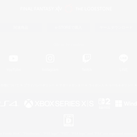
関連商品
e-STOREで購入
ゲームダウンロード
Official Information
YouTube
Instagram
Twitch
LINE
著作権について
プライバシーポリシー
サポートセンター
ライセンス
ルール＆ポリシー
 Family Mark", "PlayStation", "PS5 logo", "PS5", "PS4 logo" and "PS4" are registered trademark