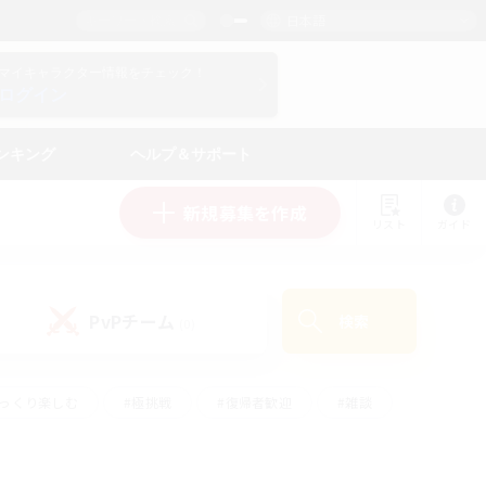
日本語
マイキャラクター情報をチェック！
ログイン
ンキング
ヘルプ＆サポート
新規募集を作成
リスト
ガイド
PvPチーム
検索
(0)
ゆっくり楽しむ
#極挑戦
#復帰者歓迎
#雑談
ルプレイ
#トレジャーハント
#レベリング
して頑張る
#プレイヤー主催イベント