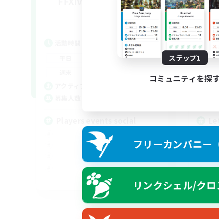
FFXIV NA Network 1
Le
追加メンバー募集
Materia
活動時間
活
7:00
11:00
ステップ1
平日
平
1:00
12:00
週末
週
コミュニティを探
717
アクティブメンバー数
ア
100
募集人数
募
Players events social
Le
フリーカンパニー（F
EN / FR
リンクシェル/クロ
募集期間: 2026/08/28 まで