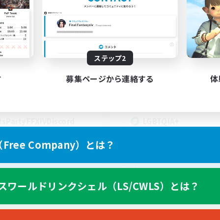
t's Party! Materia
Rainbow Connec
追加メンバー募集
追加メンバー募集
Materia
Materia
動時間
活動時間
0:00
23:00
18:00
ステップ2
日
平日
0:00
23:00
10:00
末
週末
す
募集ページから連絡する
体
1
クティブメンバー数
アクティブメンバー数
999
集人数
募集人数
tsPartyFFXIVDiscord
LGBTQIA+
ree Company）とは？
EN
スワールドリンクシェル（LS/CWLS）とは？
募集期間: 2026/08/24 まで
募集期間: 20