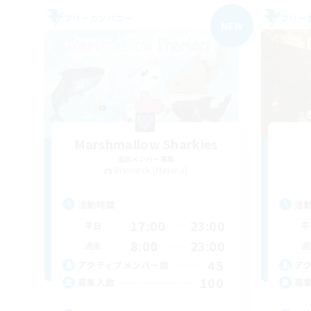
フリーカンパニー
フリー
NEW
Marshmallow Sharkies
追加メンバー募集
Bismarck [Materia]
活動時間
活
17:00
23:00
平日
平
8:00
23:00
週末
週
45
アクティブメンバー数
ア
100
募集人数
募