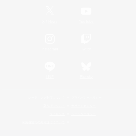
/
X
News
YouTube
Instagram
Twitch
LINE
Bluesky
レーティング制度について
プライバシーポリシー
著作権について
サポートセンター
ライセンス
ルール＆ポリシー
利用者情報の外部送信について