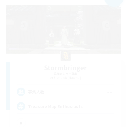
Stormbringer
追加メンバー募集
Bismarck [Materia]
--
募集人数
Treasure Map Enthusiasts