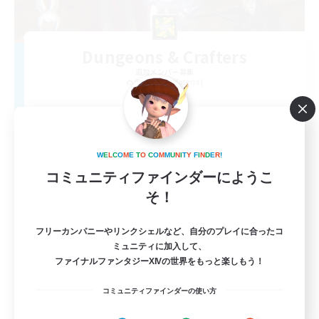
Dungeons & Crafters
追加メンバー募集
Bismarck [Materia]
100
募集人数
Discord Server
W
E
L
C
O
M
E
T
O
C
O
M
M
U
N
I
T
Y
F
I
N
D
E
R
!
コミュニティファインダーにようこ
そ！
フリーカンパニーやリンクシェルなど、自分のプレイに合ったコ
ミュニティに加入して、
ファイナルファンタジーXIVの世界をもっと楽しもう！
EN
コミュニティファインダーの使い方
詳細を見る