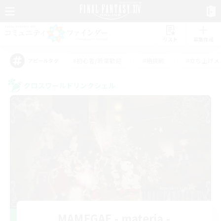
リスト
募集作成
#初心者/若葉歓迎
#絶挑戦
#立ち上げメ
アピールタグ
クロスワールドリンクシェル
MAMEGAE - materia -