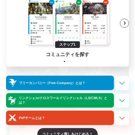
募集期間: 2026/08/30 まで
クロスワールドリンクシェル
ステップ1
コミュニティを探す
フリーカンパニー（Free Company）とは？
FFXIV NA Network 1
リンクシェル/クロスワールドリンクシェル（LS/CWLS）と
は？
追加メンバー募集
Materia
PvPチームとは？
100
募集人数
コミュニティ探しをはじめる！