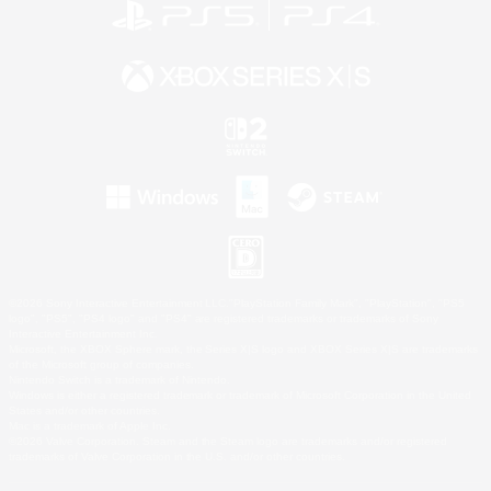
©2026 Sony Interactive Entertainment LLC."PlayStation Family Mark", "PlayStation", "PS5
logo", "PS5", "PS4 logo" and "PS4" are registered trademarks or trademarks of Sony
Interactive Entertainment Inc.
Microsoft, the XBOX Sphere mark, the Series X|S logo and XBOX Series X|S are trademarks
of the Microsoft group of companies.
Nintendo Switch is a trademark of Nintendo.
Windows is either a registered trademark or trademark of Microsoft Corporation in the United
States and/or other countries.
Mac is a trademark of Apple Inc.
©2026 Valve Corporation. Steam and the Steam logo are trademarks and/or registered
trademarks of Valve Corporation in the U.S. and/or other countries.