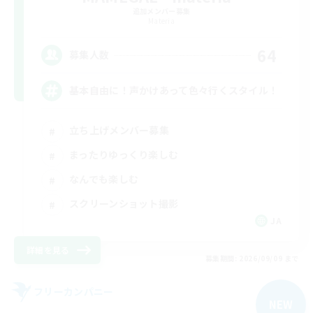
追加メンバー募集
Materia
64
募集人数
基本自由に！声かけあって色々行くスタイル！
立ち上げメンバー募集
まったりゆっくり楽しむ
なんでも楽しむ
スクリーンショット撮影
JA
詳細を見る
募集期間: 2026/09/09 まで
フリーカンパニー
NEW