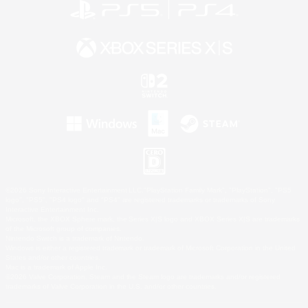
©2026 Sony Interactive Entertainment LLC."PlayStation Family Mark", "PlayStation", "PS5
logo", "PS5", "PS4 logo" and "PS4" are registered trademarks or trademarks of Sony
Interactive Entertainment Inc.
Microsoft, the XBOX Sphere mark, the Series X|S logo and XBOX Series X|S are trademarks
of the Microsoft group of companies.
Nintendo Switch is a trademark of Nintendo.
Windows is either a registered trademark or trademark of Microsoft Corporation in the United
States and/or other countries.
Mac is a trademark of Apple Inc.
©2026 Valve Corporation. Steam and the Steam logo are trademarks and/or registered
trademarks of Valve Corporation in the U.S. and/or other countries.