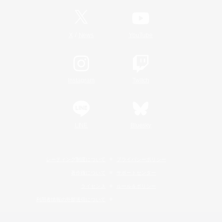
/
X
News
YouTube
Instagram
Twitch
LINE
Bluesky
レーティング制度について
プライバシーポリシー
著作権について
サポートセンター
ライセンス
ルール＆ポリシー
利用者情報の外部送信について