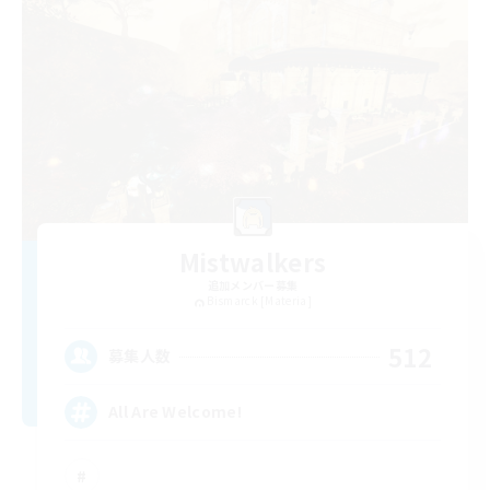
Mistwalkers
追加メンバー募集
Bismarck [Materia]
512
募集人数
All Are Welcome!