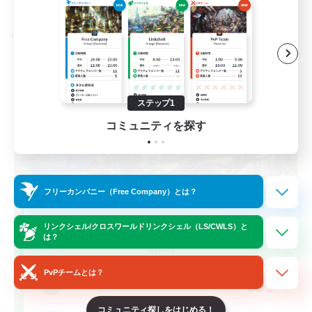
募集期間: 2026/08/28 まで
クロスワールドリンクシェル
ステップ1
コミュニティを探す
フリーカンパニー（Free Company）とは？
Let's Party! Materia
リンクシェル/クロスワールドリンクシェル（LS/CWLS）と
は？
追加メンバー募集
Materia
PvPチームとは？
999
募集人数
コミュニティ探しをはじめる！