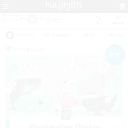
リスト
募集作成
#初心者/若葉歓迎
#絶挑戦
#零式挑戦
アピールタグ
フリーカンパニー
NEW
Marshmallow Sharkies