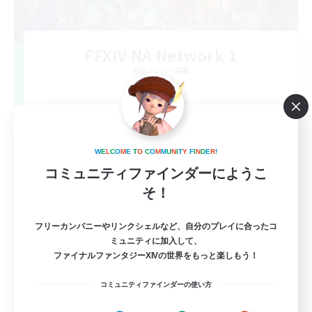
FFXIV NA Network 1
追加メンバー募集
Materia
100
募集人数
Players events social
W
E
L
C
O
M
E
T
O
C
O
M
M
U
N
I
T
Y
F
I
N
D
E
R
!
コミュニティファインダーにようこ
そ！
フリーカンパニーやリンクシェルなど、自分のプレイに合ったコ
ミュニティに加入して、
ファイナルファンタジーXIVの世界をもっと楽しもう！
EN / FR
コミュニティファインダーの使い方
詳細を見る