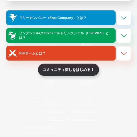
Official Information
フリーカンパニー（Free Company）とは？
/
X
News
YouTube
リンクシェル/クロスワールドリンクシェル（LS/CWLS）と
は？
PvPチームとは？
Instagram
Twitch
コミュニティ探しをはじめる！
LINE
Bluesky
レーティング制度について
プライバシーポリシー
著作権について
サポートセンター
ライセンス
ルール＆ポリシー
利用者情報の外部送信について