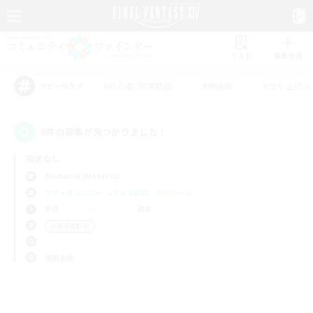
リスト
募集作成
#初心者/若葉歓迎
#絶挑戦
#立ち上げメ
アピールタグ
0件の募集が見つかりました！
指定なし
Bismarck (Materia)
フリーカンパニー
LS & CWLS
PvPチーム
平日
週末
＃復帰者歓迎
使用言語