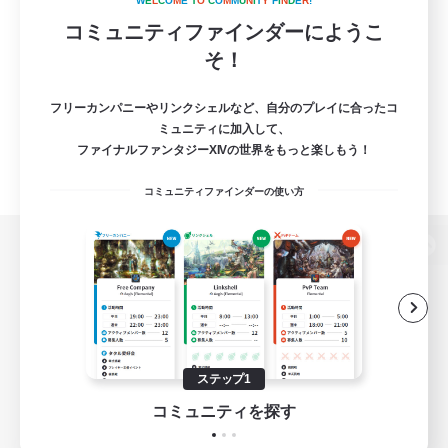
W
E
L
C
O
M
E
T
O
C
O
M
M
U
N
I
T
Y
F
I
N
D
E
R
!
コミュニティファインダーにようこ
そ！
フリーカンパニーやリンクシェルなど、自分のプレイに合ったコ
ミュニティに加入して、
ファイナルファンタジーXIVの世界をもっと楽しもう！
コミュニティファインダーの使い方
パソコン版へ
関連商品
e-STOREで購入
ステップ1
ゲームダウンロード
コミュニティを探す