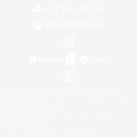
©2026 Sony Interactive Entertainment LLC."PlayStation Family Mark", "PlayStation", "PS5
logo", "PS5", "PS4 logo" and "PS4" are registered trademarks or trademarks of Sony
Interactive Entertainment Inc.
Microsoft, the XBOX Sphere mark, the Series X|S logo and XBOX Series X|S are trademarks
of the Microsoft group of companies.
Nintendo Switch is a trademark of Nintendo.
Windows is either a registered trademark or trademark of Microsoft Corporation in the United
States and/or other countries.
Mac is a trademark of Apple Inc.
©2026 Valve Corporation. Steam and the Steam logo are trademarks and/or registered
trademarks of Valve Corporation in the U.S. and/or other countries.