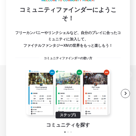
W
E
L
C
O
M
E
T
O
C
O
M
M
U
N
I
T
Y
F
I
N
D
E
R
!
コミュニティファインダーにようこ
そ！
フリーカンパニーやリンクシェルなど、自分のプレイに合ったコ
ミュニティに加入して、
ファイナルファンタジーXIVの世界をもっと楽しもう！
コミュニティファインダーの使い方
パソコン版へ
関連商品
e-STOREで購入
ステップ1
ゲームダウンロード
コミュニティを探す