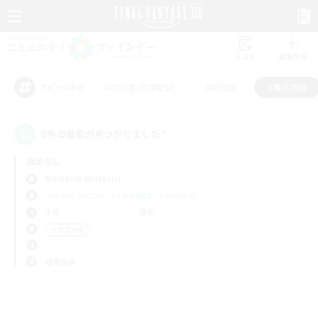
リスト
募集作成
#初心者/若葉歓迎
#絶挑戦
#零式挑戦
アピールタグ
0件の募集が見つかりました！
指定なし
Bismarck (Materia)
フリーカンパニー
LS & CWLS
PvPチーム
平日
週末
＃零式挑戦
使用言語