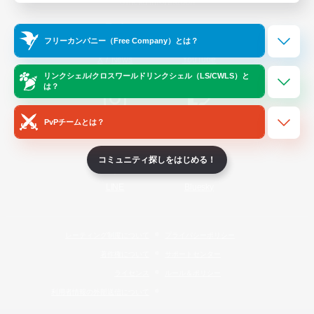
Official Information
フリーカンパニー（Free Company）とは？
/
X
News
YouTube
リンクシェル/クロスワールドリンクシェル（LS/CWLS）と
は？
PvPチームとは？
Instagram
Twitch
コミュニティ探しをはじめる！
LINE
Bluesky
レーティング制度について
プライバシーポリシー
著作権について
サポートセンター
ライセンス
ルール＆ポリシー
利用者情報の外部送信について