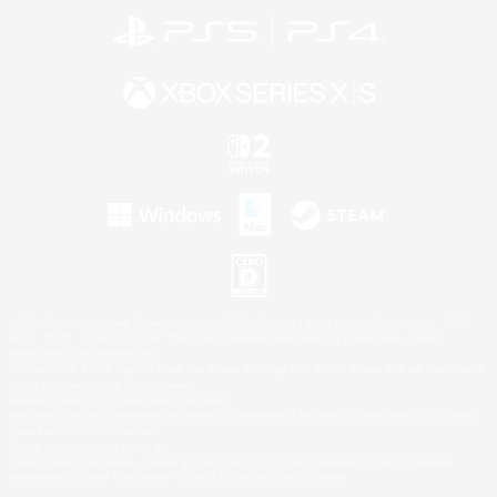
©2026 Sony Interactive Entertainment LLC."PlayStation Family Mark", "PlayStation", "PS5
logo", "PS5", "PS4 logo" and "PS4" are registered trademarks or trademarks of Sony
Interactive Entertainment Inc.
Microsoft, the XBOX Sphere mark, the Series X|S logo and XBOX Series X|S are trademarks
of the Microsoft group of companies.
Nintendo Switch is a trademark of Nintendo.
Windows is either a registered trademark or trademark of Microsoft Corporation in the United
States and/or other countries.
Mac is a trademark of Apple Inc.
©2026 Valve Corporation. Steam and the Steam logo are trademarks and/or registered
trademarks of Valve Corporation in the U.S. and/or other countries.