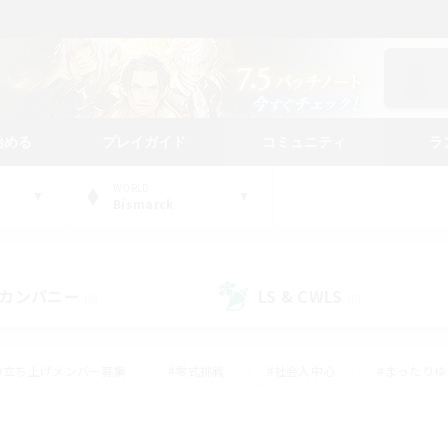
始める
プレイガイド
コミュニティ
ラ
WORLD
Bismarck
カンパニー
LS & CWLS
(0)
(0)
#立ち上げメンバー募集
#零式挑戦
#社会人中心
#まったり
体験歓迎
#クラフター中心
#ロールプレイ
#ギャザラー中心
ージュプリズム）
#スクリーンショット撮影
#クリア目指して頑張る