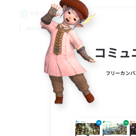
0件の募集が見つかりました！
指定なし
平日
週末
コミュ
フリーカンパ
募