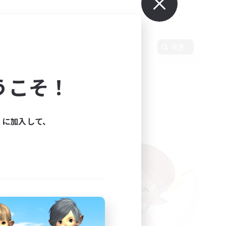
変更
うこそ！
ィに加入して、
た。