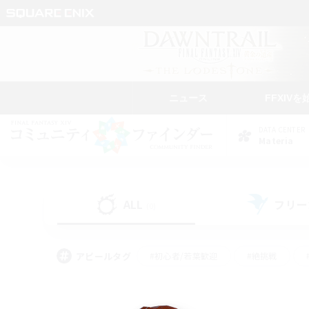
ニュース
FFXIVを
DATA CENTER
Materia
ALL
フリー
(0)
アピールタグ
#初心者/若葉歓迎
#絶挑戦
#学生中心
#なんでも楽しむ
#モブハント
#
#演奏
#ミラプリ（ミラ