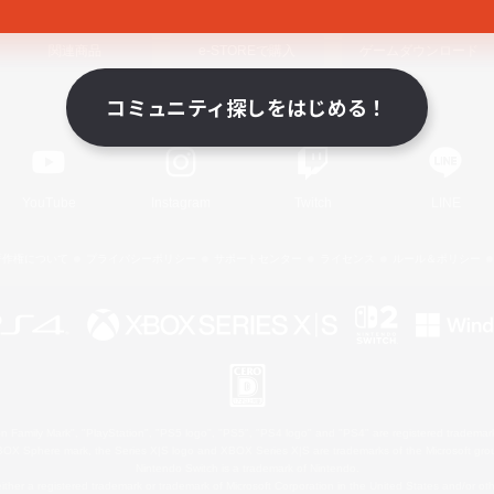
関連商品
e-STOREで購入
ゲームダウンロード
コミュニティ探しをはじめる！
Official Information
YouTube
Instagram
Twitch
LINE
著作権について
プライバシーポリシー
サポートセンター
ライセンス
ルール＆ポリシー
 Family Mark", "PlayStation", "PS5 logo", "PS5", "PS4 logo" and "PS4" are registered trademark
XBOX Sphere mark, the Series X|S logo and XBOX Series X|S are trademarks of the Microsoft gro
Nintendo Switch is a trademark of Nintendo.
ither a registered trademark or trademark of Microsoft Corporation in the United States and/or oth