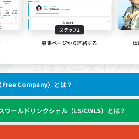
ステップ2
す
募集ページから連絡する
体
ree Company）とは？
スワールドリンクシェル（LS/CWLS）とは？
スマートフォン版へ