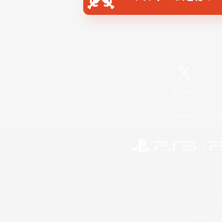
X
/
News
レーティング制度について
©2026 Sony Interactive Entertainment LLC."PlayStation
Microsoft, the 
Windows is e