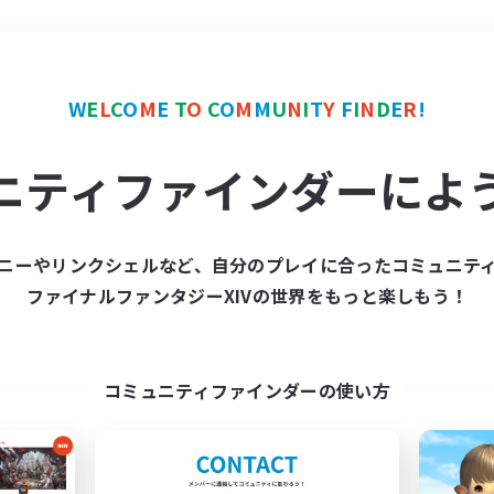
＃学生中心
使用言語
W
E
L
C
O
M
E
T
O
C
O
M
M
U
N
I
T
Y
F
I
N
D
E
R
!
ニティファインダーによ
ニーやリンクシェルなど、自分のプレイに合ったコミュニテ
ファイナルファンタジーXIVの世界をもっと楽しもう！
募集数 0件
集が見つかりませんでし
コミュニティファインダーの使い方
条件を変えて検索してみるでっす！