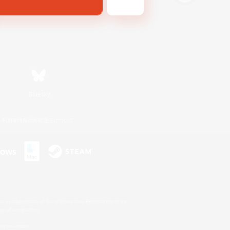
Bluesky
利用者情報の外部送信について
s or trademarks of Sony Interactive Entertainment Inc.
up of companies.
er countries.