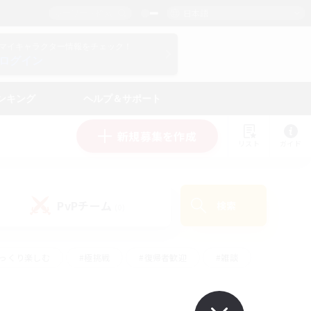
日本語
マイキャラクター情報をチェック！
ログイン
ンキング
ヘルプ＆サポート
新規募集を作成
リスト
ガイド
PvPチーム
検索
(0)
ゆっくり楽しむ
#極挑戦
#復帰者歓迎
#雑談
#ハウジング
#トレジャーハント
#レベリング
#プレイヤー主催イベント