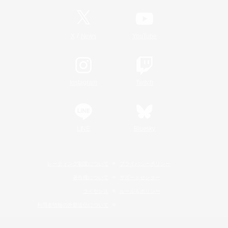
/
X
News
YouTube
Instagram
Twitch
LINE
Bluesky
レーティング制度について
プライバシーポリシー
著作権について
サポートセンター
ライセンス
ルール＆ポリシー
利用者情報の外部送信について