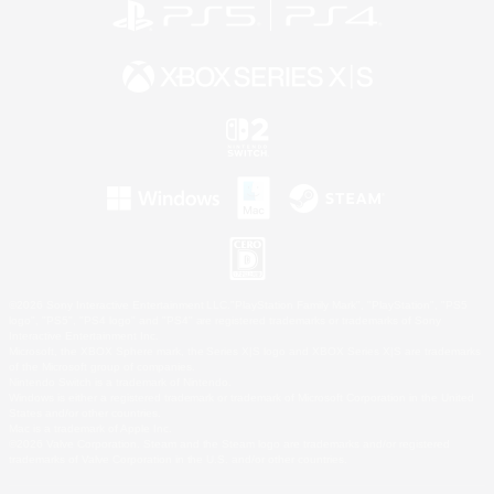
©2026 Sony Interactive Entertainment LLC."PlayStation Family Mark", "PlayStation", "PS5
logo", "PS5", "PS4 logo" and "PS4" are registered trademarks or trademarks of Sony
Interactive Entertainment Inc.
Microsoft, the XBOX Sphere mark, the Series X|S logo and XBOX Series X|S are trademarks
of the Microsoft group of companies.
Nintendo Switch is a trademark of Nintendo.
Windows is either a registered trademark or trademark of Microsoft Corporation in the United
States and/or other countries.
Mac is a trademark of Apple Inc.
©2026 Valve Corporation. Steam and the Steam logo are trademarks and/or registered
trademarks of Valve Corporation in the U.S. and/or other countries.