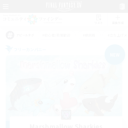
リスト
募集作成
#初心者/若葉歓迎
#絶挑戦
#立ち上げメ
アピールタグ
フリーカンパニー
NEW
Marshmallow Sharkies