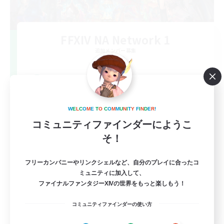
FFXIV NA Network 1
追加メンバー募集
Materia
100
募集人数
Players events social
W
E
L
C
O
M
E
T
O
C
O
M
M
U
N
I
T
Y
F
I
N
D
E
R
!
コミュニティファインダーにようこ
そ！
フリーカンパニーやリンクシェルなど、自分のプレイに合ったコ
ミュニティに加入して、
ファイナルファンタジーXIVの世界をもっと楽しもう！
EN / FR
コミュニティファインダーの使い方
詳細を見る