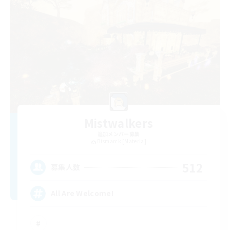
Mistwalkers
追加メンバー募集
Bismarck [Materia]
512
募集人数
All Are Welcome!