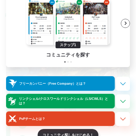
募集期間: 2026/08/28 まで
クロスワールドリンクシェル
ステップ1
コミュニティを探す
フリーカンパニー（Free Company）とは？
Let's Party! Materia
リンクシェル/クロスワールドリンクシェル（LS/CWLS）と
は？
追加メンバー募集
Materia
PvPチームとは？
999
募集人数
コミュニティ探しをはじめる！