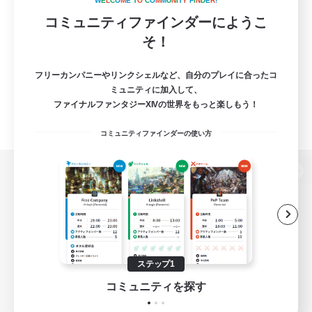
W
E
L
C
O
M
E
T
O
C
O
M
M
U
N
I
T
Y
F
I
N
D
E
R
!
コミュニティファインダーにようこ
そ！
フリーカンパニーやリンクシェルなど、自分のプレイに合ったコ
ミュニティに加入して、
ファイナルファンタジーXIVの世界をもっと楽しもう！
コミュニティファインダーの使い方
パソコン版へ
関連商品
e-STOREで購入
ステップ1
ゲームダウンロード
コミュニティを探す