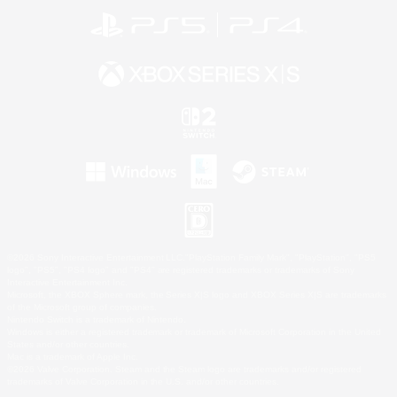
©2026 Sony Interactive Entertainment LLC."PlayStation Family Mark", "PlayStation", "PS5
logo", "PS5", "PS4 logo" and "PS4" are registered trademarks or trademarks of Sony
Interactive Entertainment Inc.
Microsoft, the XBOX Sphere mark, the Series X|S logo and XBOX Series X|S are trademarks
of the Microsoft group of companies.
Nintendo Switch is a trademark of Nintendo.
Windows is either a registered trademark or trademark of Microsoft Corporation in the United
States and/or other countries.
Mac is a trademark of Apple Inc.
©2026 Valve Corporation. Steam and the Steam logo are trademarks and/or registered
trademarks of Valve Corporation in the U.S. and/or other countries.