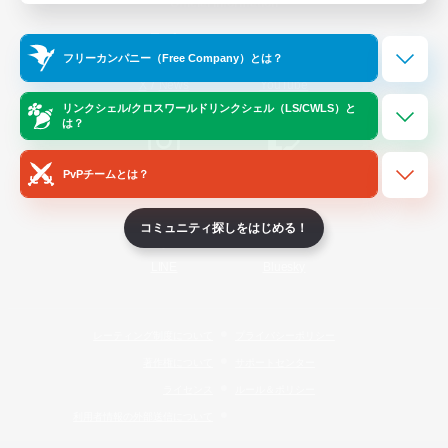
Official Information
フリーカンパニー（Free Company）とは？
/
X
News
YouTube
リンクシェル/クロスワールドリンクシェル（LS/CWLS）と
は？
PvPチームとは？
Instagram
Twitch
コミュニティ探しをはじめる！
LINE
Bluesky
レーティング制度について
プライバシーポリシー
著作権について
サポートセンター
ライセンス
ルール＆ポリシー
利用者情報の外部送信について