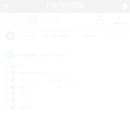
リスト
募集作成
#初心者/若葉歓迎
#絶挑戦
#立ち上げメ
アピールタグ
0件の募集が見つかりました！
指定なし
Bismarck (Materia)
フリーカンパニー
LS & CWLS
PvPチーム
平日
週末
＃演奏
使用言語