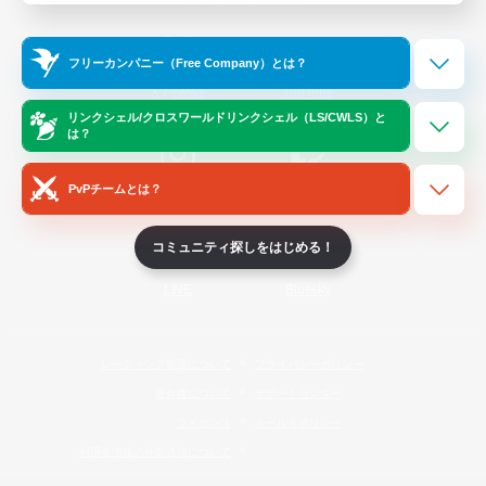
Official Information
フリーカンパニー（Free Company）とは？
/
X
News
YouTube
リンクシェル/クロスワールドリンクシェル（LS/CWLS）と
は？
PvPチームとは？
Instagram
Twitch
コミュニティ探しをはじめる！
LINE
Bluesky
レーティング制度について
プライバシーポリシー
著作権について
サポートセンター
ライセンス
ルール＆ポリシー
利用者情報の外部送信について