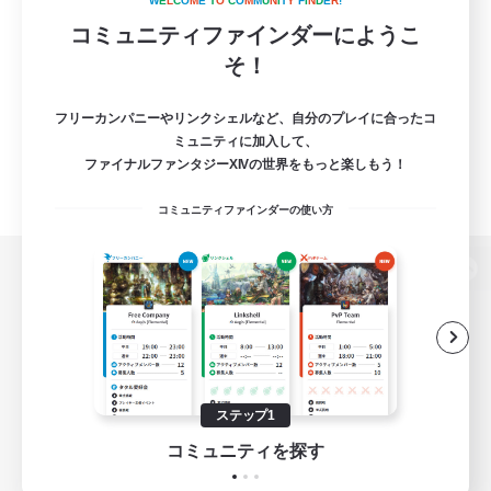
W
E
L
C
O
M
E
T
O
C
O
M
M
U
N
I
T
Y
F
I
N
D
E
R
!
コミュニティファインダーにようこ
そ！
フリーカンパニーやリンクシェルなど、自分のプレイに合ったコ
ミュニティに加入して、
ファイナルファンタジーXIVの世界をもっと楽しもう！
コミュニティファインダーの使い方
パソコン版へ
関連商品
e-STOREで購入
ステップ1
ゲームダウンロード
コミュニティを探す