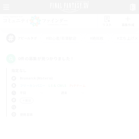
リスト
募集作成
#初心者/若葉歓迎
#絶挑戦
#立ち上げメ
アピールタグ
0件の募集が見つかりました！
指定なし
Bismarck (Materia)
フリーカンパニー
LS & CWLS
PvPチーム
平日
週末
＃雑談
使用言語