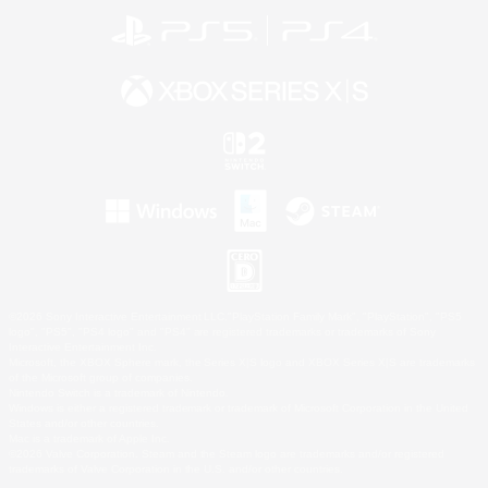
©2026 Sony Interactive Entertainment LLC."PlayStation Family Mark", "PlayStation", "PS5
logo", "PS5", "PS4 logo" and "PS4" are registered trademarks or trademarks of Sony
Interactive Entertainment Inc.
Microsoft, the XBOX Sphere mark, the Series X|S logo and XBOX Series X|S are trademarks
of the Microsoft group of companies.
Nintendo Switch is a trademark of Nintendo.
Windows is either a registered trademark or trademark of Microsoft Corporation in the United
States and/or other countries.
Mac is a trademark of Apple Inc.
©2026 Valve Corporation. Steam and the Steam logo are trademarks and/or registered
trademarks of Valve Corporation in the U.S. and/or other countries.