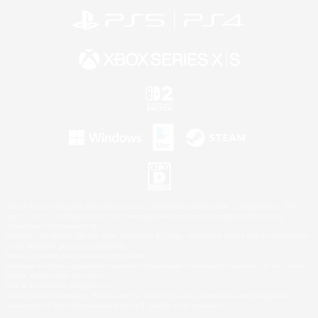
©2026 Sony Interactive Entertainment LLC."PlayStation Family Mark", "PlayStation", "PS5
logo", "PS5", "PS4 logo" and "PS4" are registered trademarks or trademarks of Sony
Interactive Entertainment Inc.
Microsoft, the XBOX Sphere mark, the Series X|S logo and XBOX Series X|S are trademarks
of the Microsoft group of companies.
Nintendo Switch is a trademark of Nintendo.
Windows is either a registered trademark or trademark of Microsoft Corporation in the United
States and/or other countries.
Mac is a trademark of Apple Inc.
©2026 Valve Corporation. Steam and the Steam logo are trademarks and/or registered
trademarks of Valve Corporation in the U.S. and/or other countries.