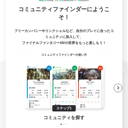
W
E
L
C
O
M
E
T
O
C
O
M
M
U
N
I
T
Y
F
I
N
D
E
R
!
コミュニティファインダーにようこ
そ！
フリーカンパニーやリンクシェルなど、自分のプレイに合ったコ
ミュニティに加入して、
ファイナルファンタジーXIVの世界をもっと楽しもう！
コミュニティファインダーの使い方
パソコン版へ
関連商品
e-STOREで購入
ステップ1
ゲームダウンロード
コミュニティを探す