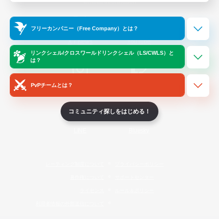
Official Information
フリーカンパニー（Free Company）とは？
/
X
News
YouTube
リンクシェル/クロスワールドリンクシェル（LS/CWLS）と
は？
PvPチームとは？
Instagram
Twitch
コミュニティ探しをはじめる！
LINE
Bluesky
レーティング制度について
プライバシーポリシー
著作権について
サポートセンター
ライセンス
ルール＆ポリシー
利用者情報の外部送信について