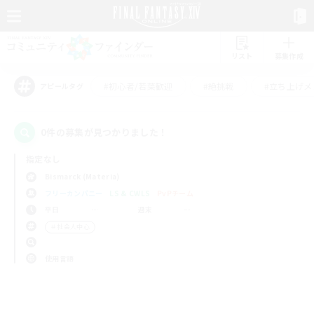
リスト
募集作成
#初心者/若葉歓迎
#絶挑戦
#立ち上げメ
アピールタグ
0件の募集が見つかりました！
指定なし
Bismarck (Materia)
フリーカンパニー
LS & CWLS
PvPチーム
平日
週末
＃社会人中心
使用言語