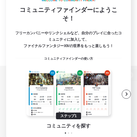
W
E
L
C
O
M
E
T
O
C
O
M
M
U
N
I
T
Y
F
I
N
D
E
R
!
コミュニティファインダーにようこ
そ！
フリーカンパニーやリンクシェルなど、自分のプレイに合ったコ
ミュニティに加入して、
ファイナルファンタジーXIVの世界をもっと楽しもう！
コミュニティファインダーの使い方
パソコン版へ
関連商品
e-STOREで購入
ステップ1
ゲームダウンロード
コミュニティを探す