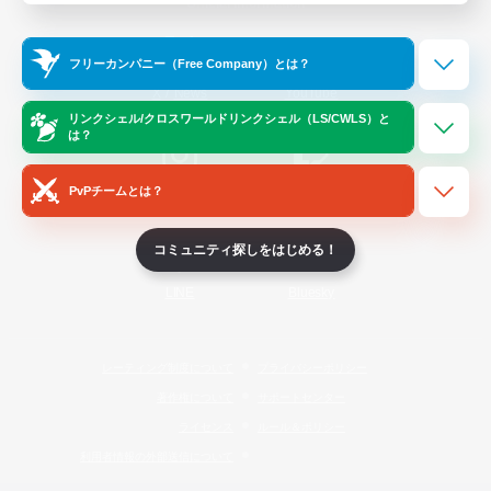
Official Information
フリーカンパニー（Free Company）とは？
/
X
News
YouTube
リンクシェル/クロスワールドリンクシェル（LS/CWLS）と
は？
PvPチームとは？
Instagram
Twitch
コミュニティ探しをはじめる！
LINE
Bluesky
レーティング制度について
プライバシーポリシー
著作権について
サポートセンター
ライセンス
ルール＆ポリシー
利用者情報の外部送信について