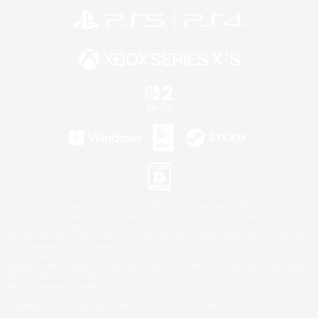
©2026 Sony Interactive Entertainment LLC."PlayStation Family Mark", "PlayStation", "PS5
logo", "PS5", "PS4 logo" and "PS4" are registered trademarks or trademarks of Sony
Interactive Entertainment Inc.
Microsoft, the XBOX Sphere mark, the Series X|S logo and XBOX Series X|S are trademarks
of the Microsoft group of companies.
Nintendo Switch is a trademark of Nintendo.
Windows is either a registered trademark or trademark of Microsoft Corporation in the United
States and/or other countries.
Mac is a trademark of Apple Inc.
©2026 Valve Corporation. Steam and the Steam logo are trademarks and/or registered
trademarks of Valve Corporation in the U.S. and/or other countries.