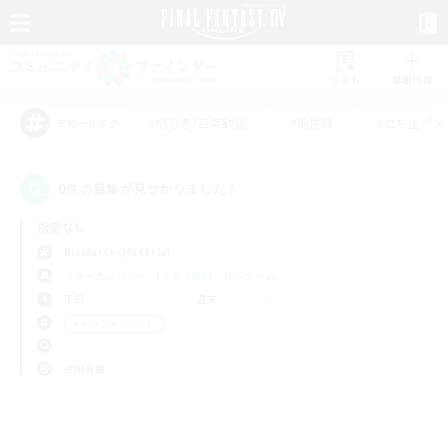
リスト
募集作成
#初心者/若葉歓迎
#絶挑戦
#立ち上げメ
アピールタグ
0件の募集が見つかりました！
指定なし
Bismarck (Materia)
フリーカンパニー
LS & CWLS
PvPチーム
平日
週末
＃トレジャーハント
使用言語