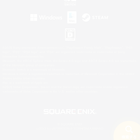
©2026 Sony Interactive Entertainment LLC."PlayStation Family Mark", "PlayStation", "PS5
logo", "PS5", "PS4 logo" and "PS4" are registered trademarks or trademarks of Sony
Interactive Entertainment Inc.
Microsoft, the XBOX Sphere mark, the Series X|S logo and XBOX Series X|S are trademarks
of the Microsoft group of companies.
Nintendo Switch is a trademark of Nintendo.
Windows is either a registered trademark or trademark of Microsoft Corporation in the United
States and/or other countries.
Mac is a trademark of Apple Inc.
©2026 Valve Corporation. Steam and the Steam logo are trademarks and/or registered
trademarks of Valve Corporation in the U.S. and/or other countries.
© SQUARE ENIX
LOGO ILLUSTRATION:© YOSHITAKA AMANO
検索する