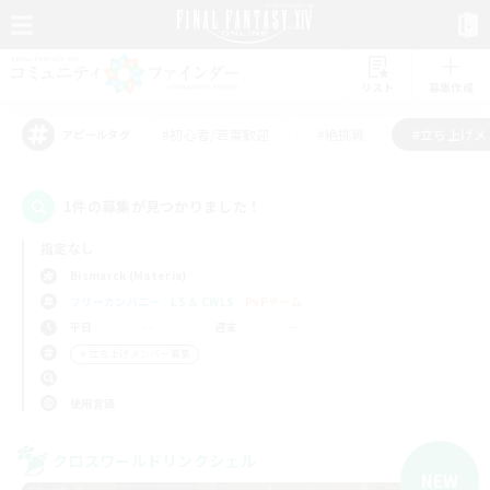
リスト
募集作成
#初心者/若葉歓迎
#絶挑戦
#立ち上げメ
アピールタグ
1件の募集が見つかりました！
指定なし
Bismarck (Materia)
フリーカンパニー
LS & CWLS
PvPチーム
平日
週末
＃立ち上げメンバー募集
使用言語
クロスワールドリンクシェル
NEW