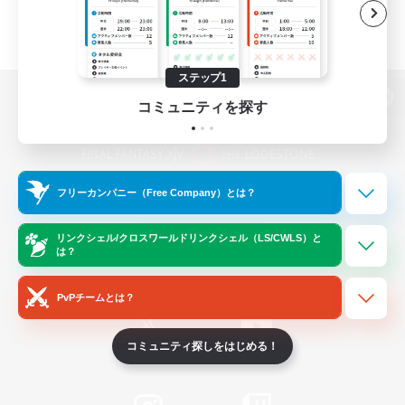
ステップ1
コミュニティを探す
パソコン版へ
フリーカンパニー（Free Company）とは？
関連商品
e-STOREで購入
ゲームダウンロード
リンクシェル/クロスワールドリンクシェル（LS/CWLS）と
は？
Official Information
PvPチームとは？
コミュニティ探しをはじめる！
/
X
News
YouTube