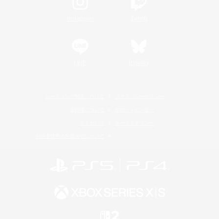
Instagram
Twitch
LINE
Bluesky
レーティング制度について
プライバシーポリシー
著作権について
サポートセンター
ライセンス
ルール＆ポリシー
利用者情報の外部送信について