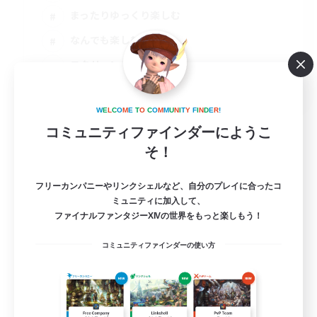
まったりゆっくり楽しむ
なんでも楽しむ
スクリーンショット撮影
JA
詳細を見る
W
E
L
C
O
M
E
T
O
C
O
M
M
U
N
I
T
Y
F
I
N
D
E
R
!
募集期間: 2026/09/01 まで
コミュニティファインダーにようこ
そ！
フリーカンパニーやリンクシェルなど、自分のプレイに合ったコ
ミュニティに加入して、
ファイナルファンタジーXIVの世界をもっと楽しもう！
コミュニティファインダーの使い方