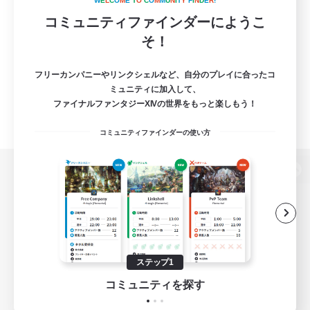
W
E
L
C
O
M
E
T
O
C
O
M
M
U
N
I
T
Y
F
I
N
D
E
R
!
コミュニティファインダーにようこ
そ！
フリーカンパニーやリンクシェルなど、自分のプレイに合ったコ
ミュニティに加入して、
ファイナルファンタジーXIVの世界をもっと楽しもう！
コミュニティファインダーの使い方
パソコン版へ
関連商品
e-STOREで購入
ステップ1
ゲームダウンロード
コミュニティを探す