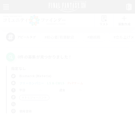
リスト
募集作成
#初心者/若葉歓迎
#絶挑戦
#立ち上げメ
アピールタグ
0件の募集が見つかりました！
指定なし
Bismarck (Materia)
フリーカンパニー
LS & CWLS
PvPチーム
平日
週末
＃トレジャーハント
使用言語