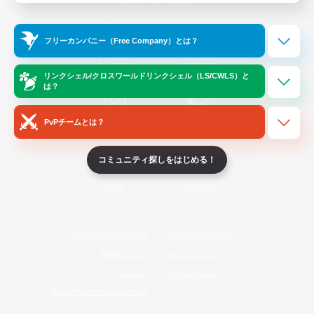
Official Information
フリーカンパニー（Free Company）とは？
/
X
News
YouTube
リンクシェル/クロスワールドリンクシェル（LS/CWLS）と
は？
PvPチームとは？
Instagram
Twitch
コミュニティ探しをはじめる！
LINE
Bluesky
レーティング制度について
プライバシーポリシー
著作権について
サポートセンター
ライセンス
ルール＆ポリシー
利用者情報の外部送信について