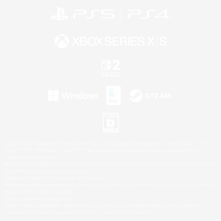
©2026 Sony Interactive Entertainment LLC."PlayStation Family Mark", "PlayStation", "PS5
logo", "PS5", "PS4 logo" and "PS4" are registered trademarks or trademarks of Sony
Interactive Entertainment Inc.
Microsoft, the XBOX Sphere mark, the Series X|S logo and XBOX Series X|S are trademarks
of the Microsoft group of companies.
Nintendo Switch is a trademark of Nintendo.
Windows is either a registered trademark or trademark of Microsoft Corporation in the United
States and/or other countries.
Mac is a trademark of Apple Inc.
©2026 Valve Corporation. Steam and the Steam logo are trademarks and/or registered
trademarks of Valve Corporation in the U.S. and/or other countries.