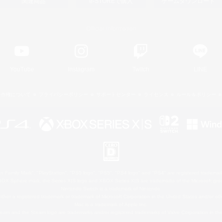
関連商品
e-STOREで購入
ゲームダウンロード
Official Information
YouTube
Instagram
Twitch
LINE
著作権について
プライバシーポリシー
サポートセンター
ライセンス
ルール＆ポリシー
 Family Mark", "PlayStation", "PS5 logo", "PS5", "PS4 logo" and "PS4" are registered trademark
XBOX Sphere mark, the Series X|S logo and XBOX Series X|S are trademarks of the Microsoft gro
Nintendo Switch is a trademark of Nintendo.
ither a registered trademark or trademark of Microsoft Corporation in the United States and/or oth
Mac is a trademark of Apple Inc.
eam and the Steam logo are trademarks and/or registered trademarks of Valve Corporation in the 