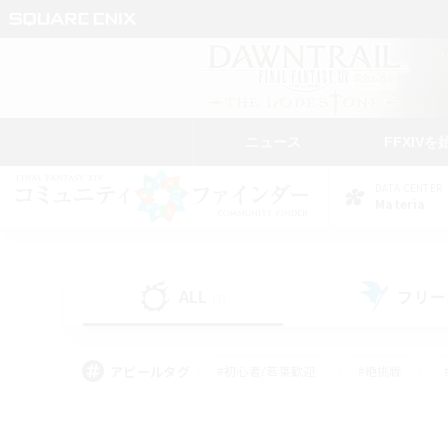
ニュース
FFXIVを
DATA CENTER
Materia
ALL
フリー
(1)
アピールタグ
#初心者/若葉歓迎
#絶挑戦
#学生中心
#なんでも楽しむ
#モブハント
#
#演奏
#ミラプリ（ミラ