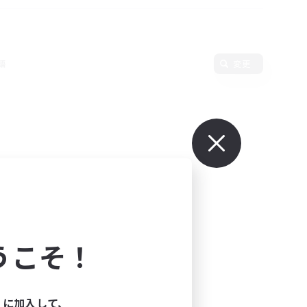
語
変更
うこそ！
ィに加入して、