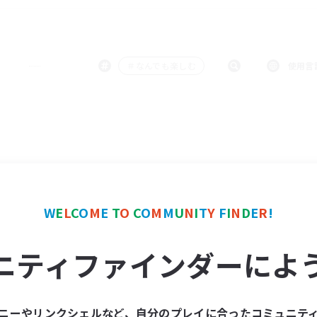
＃なんでも楽しむ
使用言
W
E
L
C
O
M
E
T
O
C
O
M
M
U
N
I
T
Y
F
I
N
D
E
R
!
ニティファインダーによ
ニーやリンクシェルなど、自分のプレイに合ったコミュニテ