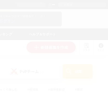
日本語
マイキャラクター情報をチェック！
ログイン
ンキング
ヘルプ＆サポート
新規募集を作成
リスト
ガイド
PvPチーム
検索
(0)
ゆっくり楽しむ
#極挑戦
#復帰者歓迎
#雑談
#ハウジング
#トレジャーハント
#レベリング
#プレイヤー主催イベント