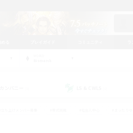
始める
プレイガイド
コミュニティ
ラ
WORLD
Bismarck
カンパニー
LS & CWLS
(0)
(1)
#立ち上げメンバー募集
#零式挑戦
#社会人中心
#まったり
体験歓迎
#クラフター中心
#ロールプレイ
#ギャザラー中心
ージュプリズム）
#スクリーンショット撮影
#クリア目指して頑張る