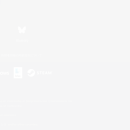
Bluesky
利用者情報の外部送信について
s or trademarks of Sony Interactive Entertainment Inc.
up of companies.
er countries.
U.S. and/or other countries.