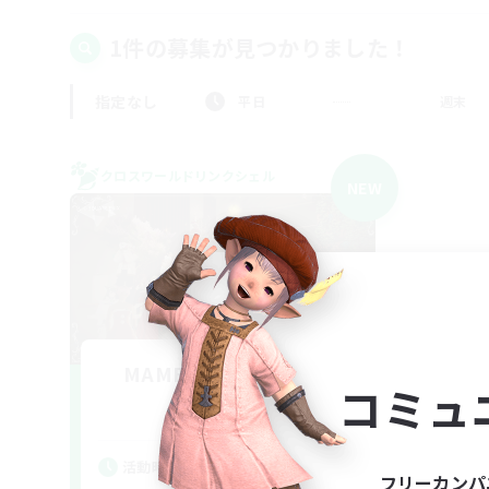
1件の募集が見つかりました！
指定なし
平日
週末
クロスワールドリンクシェル
NEW
MAMEGAE - materia -
コミュ
追加メンバー募集
Materia
活動時間
フリーカンパ