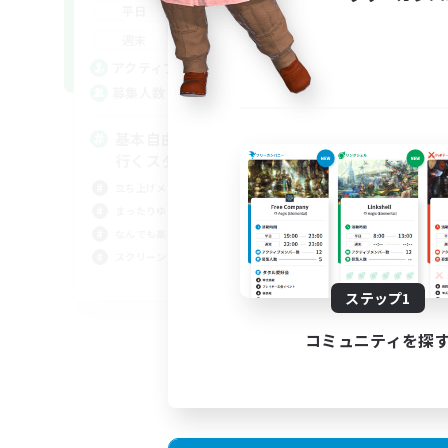
18:00
2:00
平日
9:00
2:00
週末
1
アクティブメンバー数
64
募集人数
基本自由に！声かけあって色々
行くスタイル！
立ち上げメンバー募集
まったりゆっくり楽しむ
なんでも楽しむ
スクリーンショット撮影
JA
ステップ1
募集期間: 2026/09/01 まで
コミュニティを探