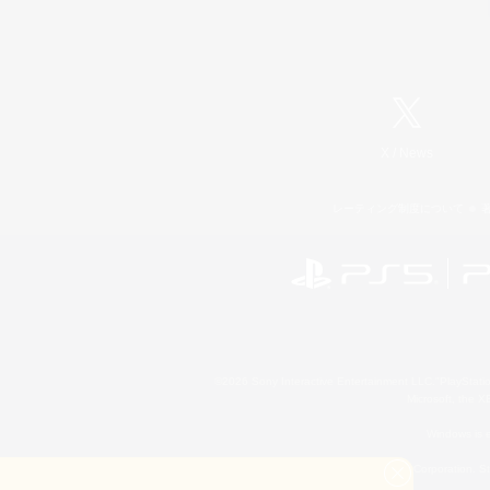
X
/
News
レーティング制度について
©2026 Sony Interactive Entertainment LLC."PlayStation
Microsoft, the 
Windows is e
©2026 Valve Corporation. St