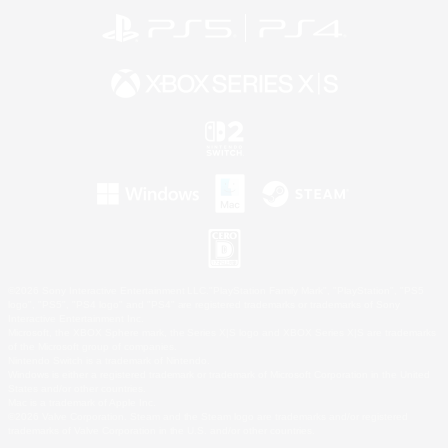
©2026 Sony Interactive Entertainment LLC."PlayStation Family Mark", "PlayStation", "PS5
logo", "PS5", "PS4 logo" and "PS4" are registered trademarks or trademarks of Sony
Interactive Entertainment Inc.
Microsoft, the XBOX Sphere mark, the Series X|S logo and XBOX Series X|S are trademarks
of the Microsoft group of companies.
Nintendo Switch is a trademark of Nintendo.
Windows is either a registered trademark or trademark of Microsoft Corporation in the United
States and/or other countries.
Mac is a trademark of Apple Inc.
©2026 Valve Corporation. Steam and the Steam logo are trademarks and/or registered
trademarks of Valve Corporation in the U.S. and/or other countries.