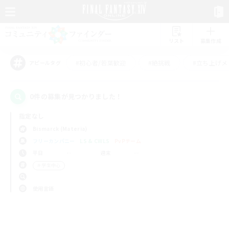
リスト
募集作成
#初心者/若葉歓迎
#絶挑戦
#立ち上げメ
アピールタグ
0件の募集が見つかりました！
指定なし
Bismarck (Materia)
フリーカンパニー
LS & CWLS
PvPチーム
平日
週末
＃学生中心
使用言語