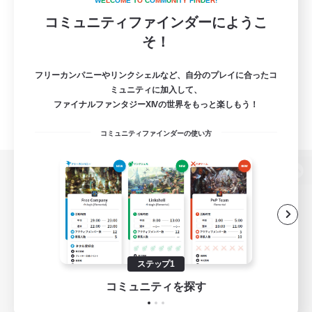
W
E
L
C
O
M
E
T
O
C
O
M
M
U
N
I
T
Y
F
I
N
D
E
R
!
コミュニティファインダーにようこ
そ！
フリーカンパニーやリンクシェルなど、自分のプレイに合ったコ
ミュニティに加入して、
ファイナルファンタジーXIVの世界をもっと楽しもう！
コミュニティファインダーの使い方
パソコン版へ
関連商品
e-STOREで購入
ステップ1
ゲームダウンロード
コミュニティを探す