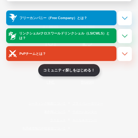
Official Information
フリーカンパニー（Free Company）とは？
/
X
News
YouTube
リンクシェル/クロスワールドリンクシェル（LS/CWLS）と
は？
PvPチームとは？
Instagram
Twitch
コミュニティ探しをはじめる！
LINE
Bluesky
レーティング制度について
プライバシーポリシー
著作権について
サポートセンター
ライセンス
ルール＆ポリシー
利用者情報の外部送信について