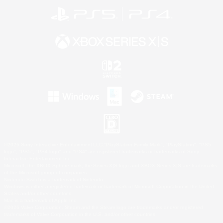
©2026 Sony Interactive Entertainment LLC."PlayStation Family Mark", "PlayStation", "PS5
logo", "PS5", "PS4 logo" and "PS4" are registered trademarks or trademarks of Sony
Interactive Entertainment Inc.
Microsoft, the XBOX Sphere mark, the Series X|S logo and XBOX Series X|S are trademarks
of the Microsoft group of companies.
Nintendo Switch is a trademark of Nintendo.
Windows is either a registered trademark or trademark of Microsoft Corporation in the United
States and/or other countries.
Mac is a trademark of Apple Inc.
©2026 Valve Corporation. Steam and the Steam logo are trademarks and/or registered
trademarks of Valve Corporation in the U.S. and/or other countries.