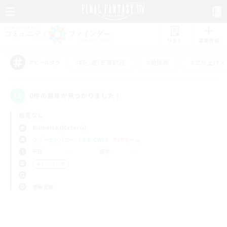
リスト
募集作成
#初心者/若葉歓迎
#絶挑戦
#立ち上げメ
アピールタグ
0件の募集が見つかりました！
指定なし
Bismarck (Materia)
フリーカンパニー
LS & CWLS
PvPチーム
平日
週末
＃レベリング
使用言語