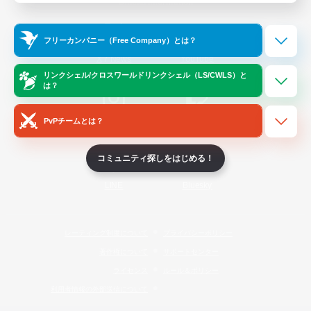
Official Information
フリーカンパニー（Free Company）とは？
/
X
News
YouTube
リンクシェル/クロスワールドリンクシェル（LS/CWLS）と
は？
PvPチームとは？
Instagram
Twitch
コミュニティ探しをはじめる！
LINE
Bluesky
レーティング制度について
プライバシーポリシー
著作権について
サポートセンター
ライセンス
ルール＆ポリシー
利用者情報の外部送信について