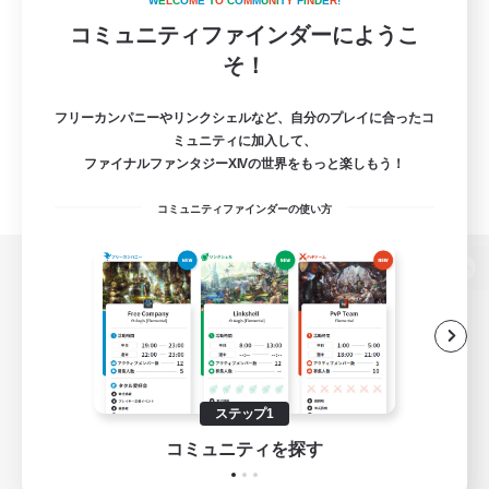
W
E
L
C
O
M
E
T
O
C
O
M
M
U
N
I
T
Y
F
I
N
D
E
R
!
コミュニティファインダーにようこ
そ！
フリーカンパニーやリンクシェルなど、自分のプレイに合ったコ
ミュニティに加入して、
ファイナルファンタジーXIVの世界をもっと楽しもう！
コミュニティファインダーの使い方
パソコン版へ
関連商品
e-STOREで購入
ステップ1
ゲームダウンロード
コミュニティを探す