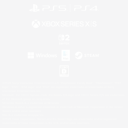
©2026 Sony Interactive Entertainment LLC."PlayStation Family Mark", "PlayStation", "PS5
logo", "PS5", "PS4 logo" and "PS4" are registered trademarks or trademarks of Sony
Interactive Entertainment Inc.
Microsoft, the XBOX Sphere mark, the Series X|S logo and XBOX Series X|S are trademarks
of the Microsoft group of companies.
Nintendo Switch is a trademark of Nintendo.
Windows is either a registered trademark or trademark of Microsoft Corporation in the United
States and/or other countries.
Mac is a trademark of Apple Inc.
©2026 Valve Corporation. Steam and the Steam logo are trademarks and/or registered
trademarks of Valve Corporation in the U.S. and/or other countries.