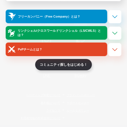
Official Information
フリーカンパニー（Free Company）とは？
/
X
News
YouTube
リンクシェル/クロスワールドリンクシェル（LS/CWLS）と
は？
PvPチームとは？
Instagram
Twitch
コミュニティ探しをはじめる！
LINE
Bluesky
レーティング制度について
プライバシーポリシー
著作権について
サポートセンター
ライセンス
ルール＆ポリシー
利用者情報の外部送信について