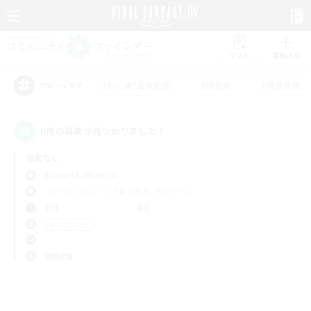
リスト
募集作成
#初心者/若葉歓迎
#絶挑戦
#零式挑戦
アピールタグ
0件の募集が見つかりました！
指定なし
Bismarck (Materia)
フリーカンパニー
LS & CWLS
PvPチーム
平日
週末
＃ハウジング
使用言語