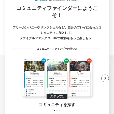
W
E
L
C
O
M
E
T
O
C
O
M
M
U
N
I
T
Y
F
I
N
D
E
R
!
コミュニティファインダーにようこ
そ！
フリーカンパニーやリンクシェルなど、自分のプレイに合ったコ
ミュニティに加入して、
ファイナルファンタジーXIVの世界をもっと楽しもう！
コミュニティファインダーの使い方
パソコン版へ
関連商品
e-STOREで購入
ステップ1
ゲームダウンロード
コミュニティを探す