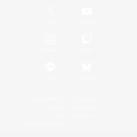
/
X
News
YouTube
Instagram
Twitch
LINE
Bluesky
レーティング制度について
プライバシーポリシー
著作権について
サポートセンター
ライセンス
ルール＆ポリシー
利用者情報の外部送信について