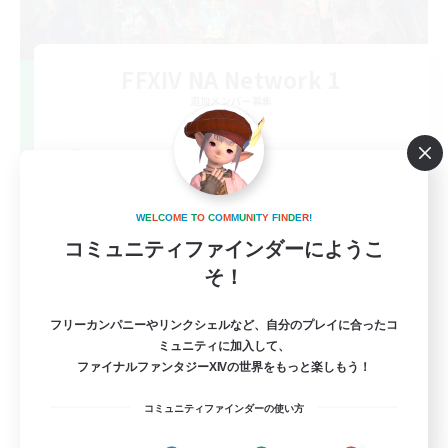
FFXIV NA Network 1
追加メンバー募集
Materia
100
募集人数
Players events social
W
E
L
C
O
M
E
T
O
C
O
M
M
U
N
I
T
Y
F
I
N
D
E
R
!
コミュニティファインダーにようこ
そ！
フリーカンパニーやリンクシェルなど、自分のプレイに合ったコ
ミュニティに加入して、
ファイナルファンタジーXIVの世界をもっと楽しもう！
EN / FR
コミュニティファインダーの使い方
詳細を見る