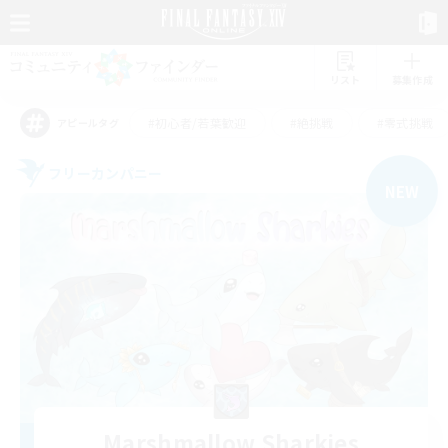
リスト
募集作成
#初心者/若葉歓迎
#絶挑戦
#零式挑戦
アピールタグ
フリーカンパニー
NEW
Marshmallow Sharkies