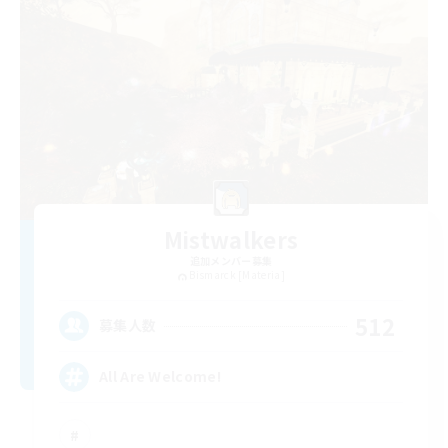
Mistwalkers
追加メンバー募集
Bismarck [Materia]
512
募集人数
All Are Welcome!