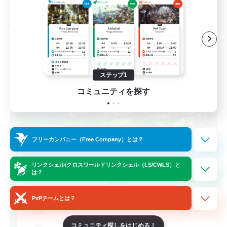
募集期間: 2026/08/28 まで
クロスワールドリンクシェル
ステップ1
コミュニティを探す
フリーカンパニー（Free Company）とは？
Let's Party! Materia
リンクシェル/クロスワールドリンクシェル（LS/CWLS）と
は？
追加メンバー募集
Materia
PvPチームとは？
999
募集人数
コミュニティ探しをはじめる！