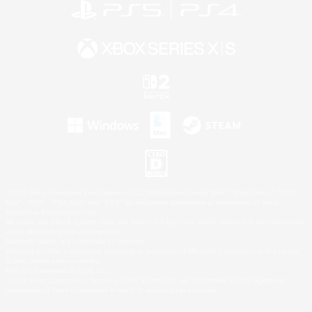
©2026 Sony Interactive Entertainment LLC."PlayStation Family Mark", "PlayStation", "PS5
logo", "PS5", "PS4 logo" and "PS4" are registered trademarks or trademarks of Sony
Interactive Entertainment Inc.
Microsoft, the XBOX Sphere mark, the Series X|S logo and XBOX Series X|S are trademarks
of the Microsoft group of companies.
Nintendo Switch is a trademark of Nintendo.
Windows is either a registered trademark or trademark of Microsoft Corporation in the United
States and/or other countries.
Mac is a trademark of Apple Inc.
©2026 Valve Corporation. Steam and the Steam logo are trademarks and/or registered
trademarks of Valve Corporation in the U.S. and/or other countries.