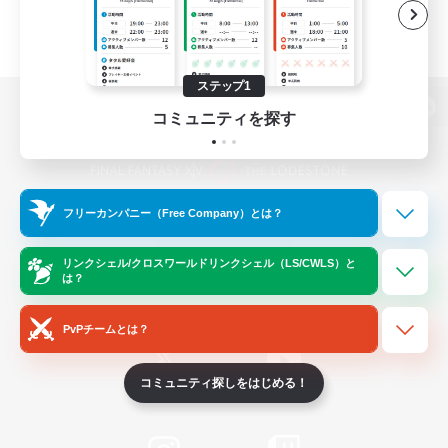
ステップ1
コミュニティを探す
パソコン版へ
フリーカンパニー（Free Company）とは？
関連商品
e-STOREで購入
ゲームダウンロード
リンクシェル/クロスワールドリンクシェル（LS/CWLS）と
は？
Official Information
PvPチームとは？
コミュニティ探しをはじめる！
/
X
News
YouTube