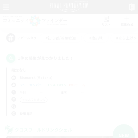
リスト
募集作成
#初心者/若葉歓迎
#絶挑戦
#立ち上げメ
アピールタグ
1件の募集が見つかりました！
指定なし
Bismarck (Materia)
フリーカンパニー
LS & CWLS
PvPチーム
平日
週末
＃なんでも楽しむ
使用言語
クロスワールドリンクシェル
NEW