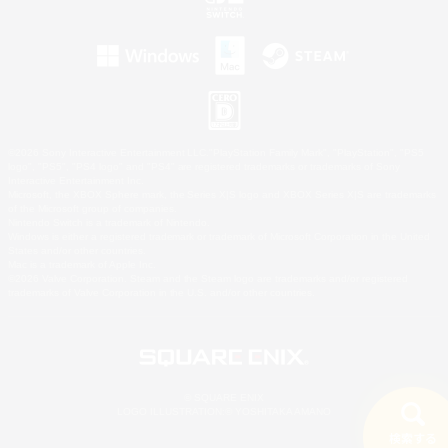
©2026 Sony Interactive Entertainment LLC."PlayStation Family Mark", "PlayStation", "PS5
logo", "PS5", "PS4 logo" and "PS4" are registered trademarks or trademarks of Sony
Interactive Entertainment Inc.
Microsoft, the XBOX Sphere mark, the Series X|S logo and XBOX Series X|S are trademarks
of the Microsoft group of companies.
Nintendo Switch is a trademark of Nintendo.
Windows is either a registered trademark or trademark of Microsoft Corporation in the United
States and/or other countries.
Mac is a trademark of Apple Inc.
©2026 Valve Corporation. Steam and the Steam logo are trademarks and/or registered
trademarks of Valve Corporation in the U.S. and/or other countries.
© SQUARE ENIX
LOGO ILLUSTRATION:© YOSHITAKA AMANO
検索する