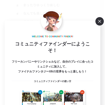
まったりゆっくり楽しむ
なんでも楽しむ
スクリーンショット撮影
JA
詳細を見る
W
E
L
C
O
M
E
T
O
C
O
M
M
U
N
I
T
Y
F
I
N
D
E
R
!
募集期間: 2026/09/07 まで
コミュニティファインダーにようこ
そ！
フリーカンパニーやリンクシェルなど、自分のプレイに合ったコ
ミュニティに加入して、
ファイナルファンタジーXIVの世界をもっと楽しもう！
コミュニティファインダーの使い方