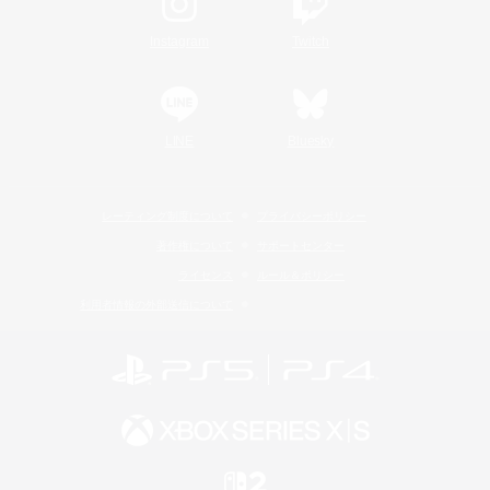
Instagram
Twitch
LINE
Bluesky
レーティング制度について
プライバシーポリシー
著作権について
サポートセンター
ライセンス
ルール＆ポリシー
利用者情報の外部送信について