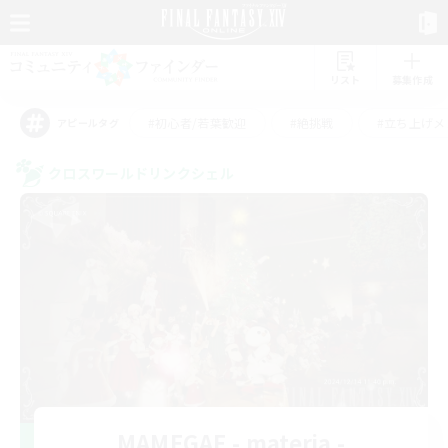
リスト
募集作成
#初心者/若葉歓迎
#絶挑戦
#立ち上げメ
アピールタグ
クロスワールドリンクシェル
MAMEGAE - materia -