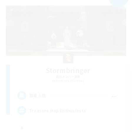
Stormbringer
追加メンバー募集
Bismarck [Materia]
--
募集人数
Treasure Map Enthusiasts