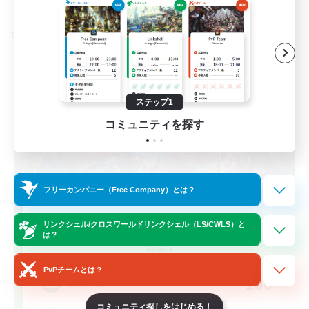
募集期間: 2026/08/30 まで
クロスワールドリンクシェル
ステップ1
コミュニティを探す
フリーカンパニー（Free Company）とは？
FFXIV NA Network 1
リンクシェル/クロスワールドリンクシェル（LS/CWLS）と
は？
追加メンバー募集
Materia
PvPチームとは？
100
募集人数
コミュニティ探しをはじめる！