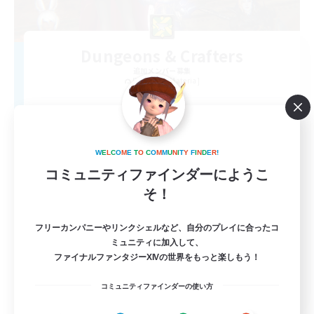
Dungeons & Crafters
追加メンバー募集
Bismarck [Materia]
100
募集人数
Discord Server
W
E
L
C
O
M
E
T
O
C
O
M
M
U
N
I
T
Y
F
I
N
D
E
R
!
コミュニティファインダーにようこ
そ！
フリーカンパニーやリンクシェルなど、自分のプレイに合ったコ
ミュニティに加入して、
ファイナルファンタジーXIVの世界をもっと楽しもう！
EN
コミュニティファインダーの使い方
詳細を見る