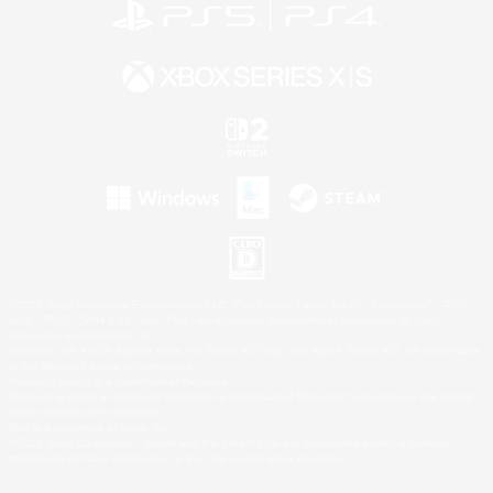
©2026 Sony Interactive Entertainment LLC."PlayStation Family Mark", "PlayStation", "PS5
logo", "PS5", "PS4 logo" and "PS4" are registered trademarks or trademarks of Sony
Interactive Entertainment Inc.
Microsoft, the XBOX Sphere mark, the Series X|S logo and XBOX Series X|S are trademarks
of the Microsoft group of companies.
Nintendo Switch is a trademark of Nintendo.
Windows is either a registered trademark or trademark of Microsoft Corporation in the United
States and/or other countries.
Mac is a trademark of Apple Inc.
©2026 Valve Corporation. Steam and the Steam logo are trademarks and/or registered
trademarks of Valve Corporation in the U.S. and/or other countries.