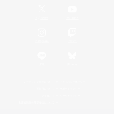
/
X
News
YouTube
Instagram
Twitch
LINE
Bluesky
レーティング制度について
プライバシーポリシー
著作権について
サポートセンター
ライセンス
ルール＆ポリシー
利用者情報の外部送信について