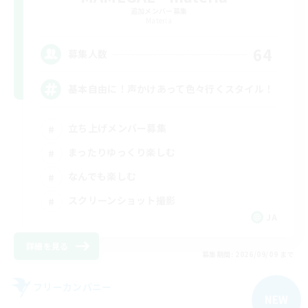
追加メンバー募集
Materia
64
募集人数
基本自由に！声かけあって色々行くスタイル！
立ち上げメンバー募集
まったりゆっくり楽しむ
なんでも楽しむ
スクリーンショット撮影
JA
詳細を見る
募集期間: 2026/09/09 まで
フリーカンパニー
NEW