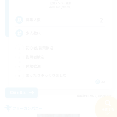
追加メンバー募集
Belias [Meteor]
2
募集人数
少人数FC
初心者/若葉歓迎
復帰者歓迎
体験歓迎
まったりゆっくり楽しむ
JA
詳細を見る
募集期間: 2026/08/28 まで
フリーカンパニー
検索する
28件