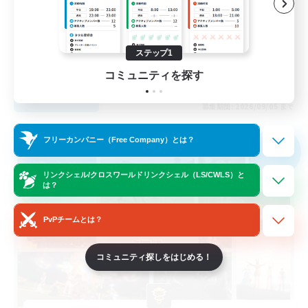
復帰者歓迎
社会人中心
まったりゆっくり楽しむ
ステップ1
JA
コミュニティを探す
詳細を見る
募集期間: 2026/09/05 まで
フリーカンパニー
フリーカンパニー（Free Company）とは？
NEW
リンクシェル/クロスワールドリンクシェル（LS/CWLS）と
は？
PvPチームとは？
コミュニティ探しをはじめる！