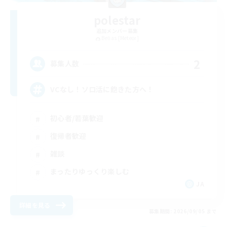
polestar
追加メンバー募集
Belias [Meteor]
2
募集人数
VCなし！ソロ活に飽きた方へ！
初心者/若葉歓迎
復帰者歓迎
雑談
まったりゆっくり楽しむ
JA
詳細を見る
募集期間: 2026/09/05 まで