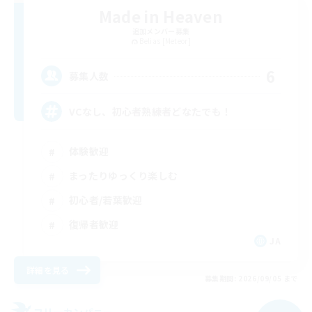
Made in Heaven
追加メンバー募集
Belias [Meteor]
6
募集人数
VCなし、初心者熟練者どなたでも！
体験歓迎
まったりゆっくり楽しむ
初心者/若葉歓迎
復帰者歓迎
JA
詳細を見る
募集期間: 2026/09/05 まで
フリーカンパニー