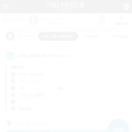
リスト
募集作成
#初心者/若葉歓迎
#絶挑戦
#零式挑戦
アピールタグ
28件の募集が見つかりました！
指定なし
Belias (Meteor)
フリーカンパニー
平日
週末
＃初心者/若葉歓迎
使用言語
フリーカンパニー
NEW